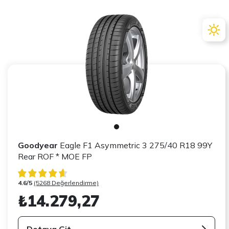
Goodyear
Eagle F1 Asymmetric 3 275/40 R18 99Y
Rear ROF * MOE FP
4.6/5
(5268 Değerlendirme)
₺14.279,27
Detaya Git