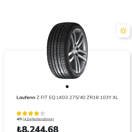
Laufenn
Z FIT EQ LK03 275/40 ZR18 103Y XL
4/5
(4 Değerlendirme)
₺8.244,68