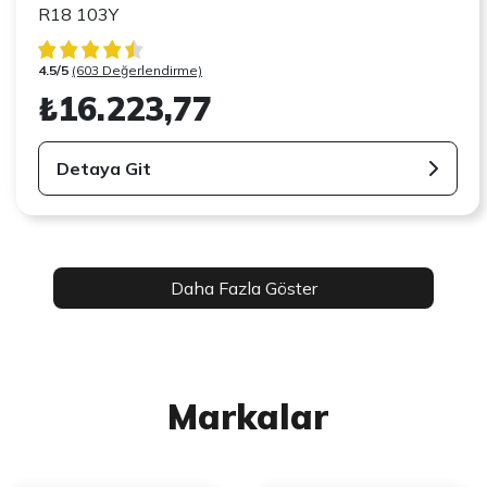
R18 103Y
4.5/5
(603 Değerlendirme)
₺16.223,77
Detaya Git
Daha Fazla Göster
Markalar