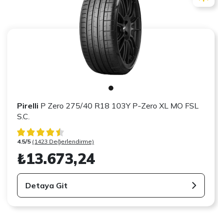
Pirelli
P Zero 275/40 R18 103Y P-Zero XL MO FSL
S.C.
4.5/5
(1423 Değerlendirme)
₺13.673,24
Detaya Git