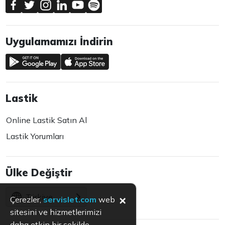
Uygulamamızı İndirin
Lastik
Online Lastik Satın Al
Lastik Yorumları
Ülke Değiştir
Türkiye
×
Çerezler,
servislet.com
web
sitesini ve hizmetlerimizi
daha etkin bir şekilde