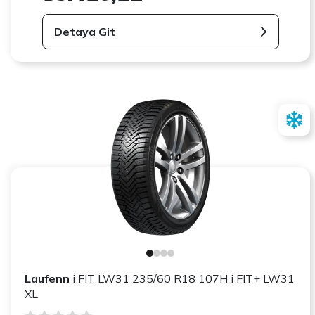
Detaya Git
Laufenn
i FIT LW31 235/60 R18 107H i FIT+ LW31
XL