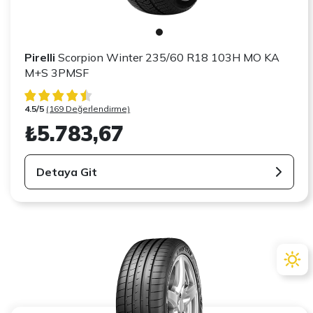
Pirelli
Scorpion Winter 235/60 R18 103H MO KA
M+S 3PMSF
4.5/5
(169 Değerlendirme)
₺5.783,67
Detaya Git