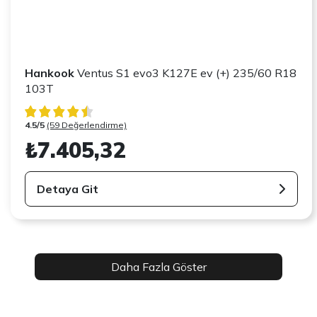
Hankook
Ventus S1 evo3 K127E ev (+) 235/60 R18
103T
4.5/5
(59 Değerlendirme)
₺7.405,32
Detaya Git
Daha Fazla Göster