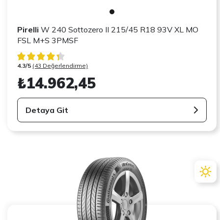
Pirelli
W 240 Sottozero II 215/45 R18 93V XL MO
FSL M+S 3PMSF
4.3/5
(43 Değerlendirme)
₺14.962,45
Detaya Git