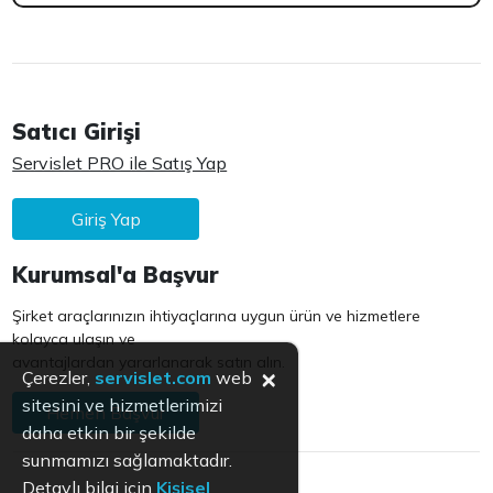
Satıcı Girişi
Servislet PRO ile Satış Yap
Giriş Yap
Kurumsal'a Başvur
Şirket araçlarınızın ihtiyaçlarına uygun ürün ve hizmetlere
kolayca ulaşın ve
avantajlardan yararlanarak satın alın.
×
Çerezler,
servislet.com
web
sitesini ve hizmetlerimizi
Hemen Başvur
daha etkin bir şekilde
sunmamızı sağlamaktadır.
Detaylı bilgi için
Kişisel