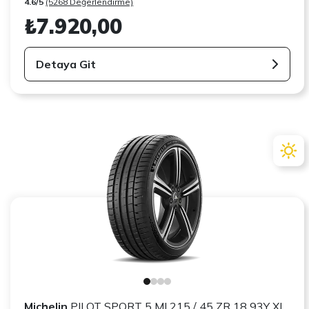
4.6/5
(5268 Değerlendirme)
₺7.920,00
Detaya Git
Michelin
PILOT SPORT 5 MI 215 / 45 ZR 18 93Y XL