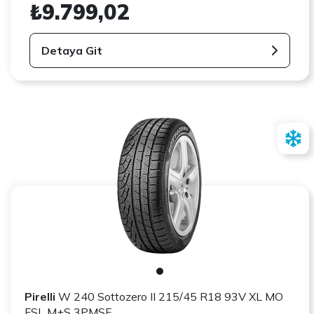
₺9.799,02
Detaya Git
Pirelli
W 240 Sottozero II 215/45 R18 93V XL MO
FSL M+S 3PMSF