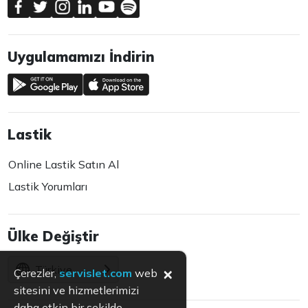
Uygulamamızı İndirin
Lastik
Online Lastik Satın Al
Lastik Yorumları
Ülke Değiştir
Türkiye
×
Çerezler,
servislet.com
web
sitesini ve hizmetlerimizi
daha etkin bir şekilde