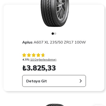
Aplus
A607 XL 235/50 ZR17 100W
4.7/5
(10 Değerlendirme)
₺3.825,33
Detaya Git