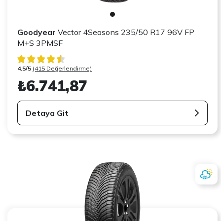
Goodyear
Vector 4Seasons 235/50 R17 96V FP
M+S 3PMSF
4.5/5
(415 Değerlendirme)
₺6.741,87
Detaya Git