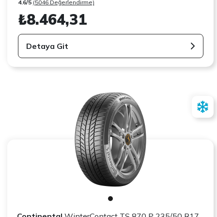
4.6/5
(5046 Değerlendirme)
₺8.464,31
Detaya Git
Continental
WinterContact TS 870 P 235/50 R17