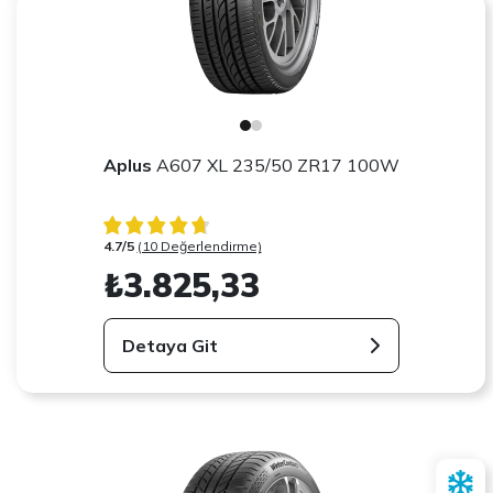
Aplus
A607 XL 235/50 ZR17 100W
4.7/5
(10 Değerlendirme)
₺3.825,33
Detaya Git