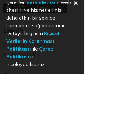
×
Çerezler,
servislet.com
web
sitesini ve hizmetlerimizi
daha etkin bir şekilde
sunmamızı sağlamaktadır.
Lastik
Detaylı bilgi için
Kişisel
Verilerin Korunması
Online Lastik Satın Al
Politikası
'ı ile
Çerez
Lastik Yorumları
Politikası
'nı
inceleyebilirsiniz.
Ülke Değiştir
Türkiye