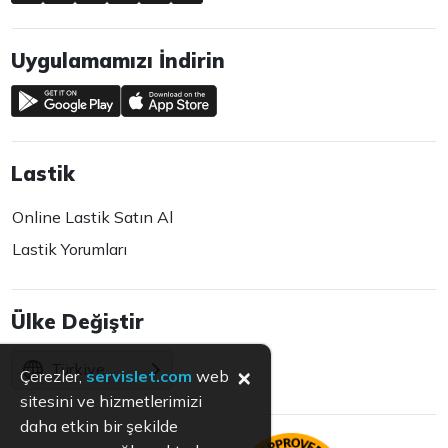
Uygulamamızı İndirin
Lastik
Online Lastik Satın Al
Lastik Yorumları
Ülke Değiştir
Türkiye
×
Çerezler,
servislet.com
web
sitesini ve hizmetlerimizi
daha etkin bir şekilde