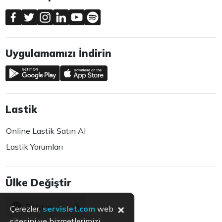
Uygulamamızı İndirin
Lastik
Online Lastik Satın Al
Lastik Yorumları
Ülke Değiştir
×
Türkiye
Çerezler,
servislet.com
web
sitesini ve hizmetlerimizi