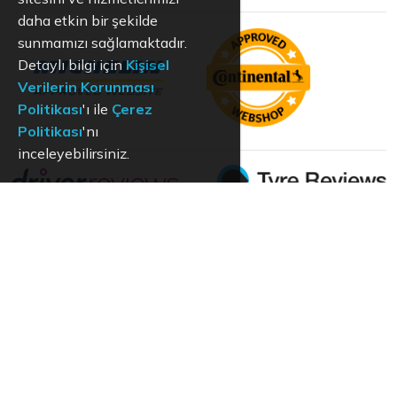
daha etkin bir şekilde
sunmamızı sağlamaktadır.
Detaylı bilgi için
Kişisel
Verilerin Korunması
Politikası
'ı ile
Çerez
Politikası
'nı
inceleyebilirsiniz.
KVKK
Aydınlatma Metni
Kullanım Koşulları
Hizmet Politikası
Çerez Politikası