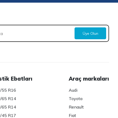
Üye Olun
stik Ebatları
Araç markaları
/55 R16
Audi
/65 R14
Toyota
/65 R14
Renault
/45 R17
Fiat