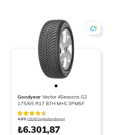
Goodyear
Vector 4Seasons G2
175/65 R17 87H M+S 3PMSF
4.5/5
(2538 Değerlendirme)
₺6.301,87