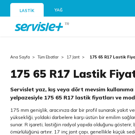
YAĞ
LASTİK
TR
Ana Sayfa
Tüm Ebatlar
17 Jant
175 65 R17 Lastik Fiya
175 65 R17 Lastik Fiyat
Servislet yaz, kış veya dört mevsim kullanım
yelpazesiyle 175 65 R17 lastik fiyatları ve mod
175 mm genişlik, aracınıza dar bir profil sunarak yakıt veri
yüksekliği, yoldaki darbelere karşı üstün bir emilim sağlar
sunar. R işareti, lastiğin radyal yapıda olduğunu gösterir, 
ömürlülüğünü artırır. 17 inç jant çapı, genellikle küçük s