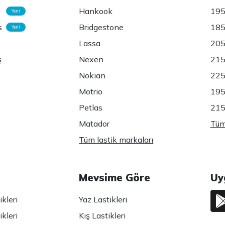
Hankook
195
Yeni
s
Bridgestone
185
Yeni
Lassa
205
ş
Nexen
215
Nokian
225
Motrio
195
Petlas
215
Matador
Tüm 
Tüm lastik markaları
Mevsime Göre
Uy
kleri
Yaz Lastikleri
kleri
Kış Lastikleri