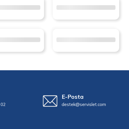
E-Posta
 02
destek@servislet.com