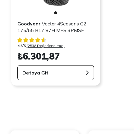
Goodyear
Vector 4Seasons G2
175/65 R17 87H M+S 3PMSF
4.5/5
(2538 Değerlendirme)
₺6.301,87
Detaya Git