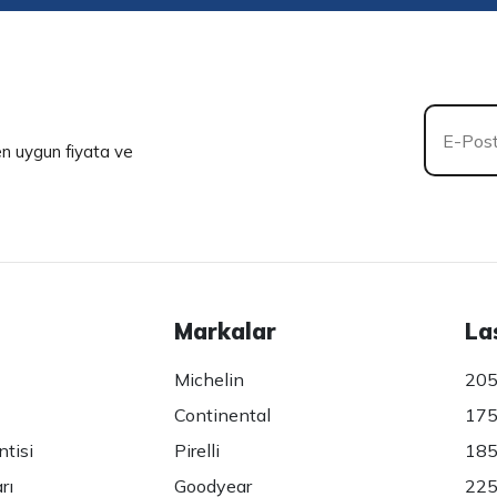
 en uygun fiyata ve
Markalar
La
Michelin
205
Continental
175
ntisi
Pirelli
185
rı
Goodyear
225