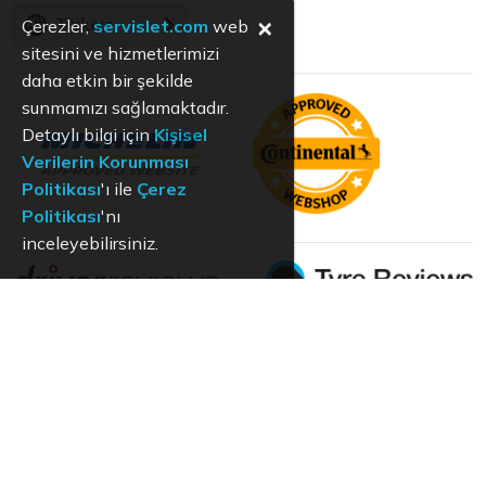
×
Türkiye
Çerezler,
servislet.com
web
sitesini ve hizmetlerimizi
daha etkin bir şekilde
sunmamızı sağlamaktadır.
Detaylı bilgi için
Kişisel
Verilerin Korunması
Politikası
'ı ile
Çerez
Politikası
'nı
inceleyebilirsiniz.
KVKK
Aydınlatma Metni
Kullanım Koşulları
Hizmet Politikası
Çerez Politikası