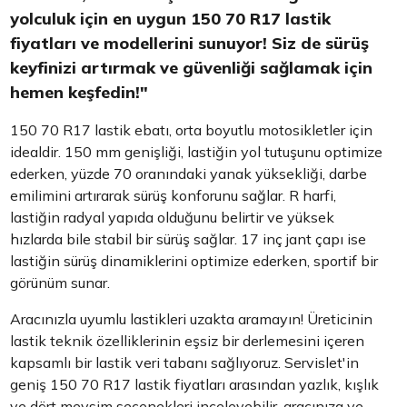
yolculuk için en uygun 150 70 R17 lastik
fiyatları ve modellerini sunuyor! Siz de sürüş
keyfinizi artırmak ve güvenliği sağlamak için
hemen keşfedin!"
150 70 R17 lastik ebatı, orta boyutlu motosikletler için
idealdir. 150 mm genişliği, lastiğin yol tutuşunu optimize
ederken, yüzde 70 oranındaki yanak yüksekliği, darbe
emilimini artırarak sürüş konforunu sağlar. R harfi,
lastiğin radyal yapıda olduğunu belirtir ve yüksek
hızlarda bile stabil bir sürüş sağlar. 17 inç jant çapı ise
lastiğin sürüş dinamiklerini optimize ederken, sportif bir
görünüm sunar.
Aracınızla uyumlu lastikleri uzakta aramayın! Üreticinin
lastik teknik özelliklerinin eşsiz bir derlemesini içeren
kapsamlı bir lastik veri tabanı sağlıyoruz. Servislet'in
geniş 150 70 R17 lastik fiyatları arasından yazlık, kışlık
ve dört mevsim seçenekleri inceleyebilir, aracınıza ve