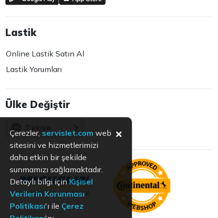
Lastik
Online Lastik Satın Al
Lastik Yorumları
Ülke Değiştir
Türkiye
×
Çerezler,
servislet.com
web
sitesini ve hizmetlerimizi
daha etkin bir şekilde
sunmamızı sağlamaktadır.
Detaylı bilgi için
Kişisel
Verilerin Korunması
Politikası
'ı ile
Çerez