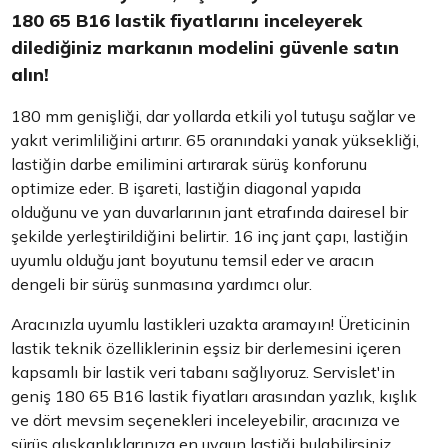
180 65 B16 lastik fiyatlarını inceleyerek
dilediğiniz markanın modelini güvenle satın
alın!
180 mm genişliği, dar yollarda etkili yol tutuşu sağlar ve
yakıt verimliliğini artırır. 65 oranındaki yanak yüksekliği,
lastiğin darbe emilimini artırarak sürüş konforunu
optimize eder. B işareti, lastiğin diagonal yapıda
olduğunu ve yan duvarlarının jant etrafında dairesel bir
şekilde yerleştirildiğini belirtir. 16 inç jant çapı, lastiğin
uyumlu olduğu jant boyutunu temsil eder ve aracın
dengeli bir sürüş sunmasına yardımcı olur.
Aracınızla uyumlu lastikleri uzakta aramayın! Üreticinin
lastik teknik özelliklerinin eşsiz bir derlemesini içeren
kapsamlı bir lastik veri tabanı sağlıyoruz. Servislet'in
geniş 180 65 B16 lastik fiyatları arasından yazlık, kışlık
ve dört mevsim seçenekleri inceleyebilir, aracınıza ve
sürüş alışkanlıklarınıza en uygun lastiği bulabilirsiniz.