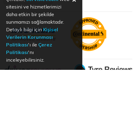
sitesini ve hizmetlerimizi
daha etkin bir şekilde
sunmamızı sağlamaktadır.
Detaylı bilgi için
Kişisel
Verilerin Korunması
Politikası
'ı ile
Çerez
Politikası
'nı
inceleyebilirsiniz.
KVKK
Aydınlatma Metni
Kullanım Koşulları
Hizmet Politikası
Çerez Politikası