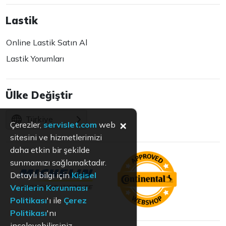
Lastik
Online Lastik Satın Al
Lastik Yorumları
Ülke Değiştir
Türkiye
×
Çerezler,
servislet.com
web
sitesini ve hizmetlerimizi
daha etkin bir şekilde
sunmamızı sağlamaktadır.
Detaylı bilgi için
Kişisel
Verilerin Korunması
Politikası
'ı ile
Çerez
Politikası
'nı
inceleyebilirsiniz.