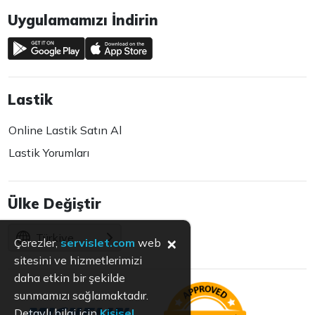
Uygulamamızı İndirin
Lastik
Online Lastik Satın Al
Lastik Yorumları
Ülke Değiştir
Türkiye
×
Çerezler,
servislet.com
web
sitesini ve hizmetlerimizi
daha etkin bir şekilde
sunmamızı sağlamaktadır.
Detaylı bilgi için
Kişisel