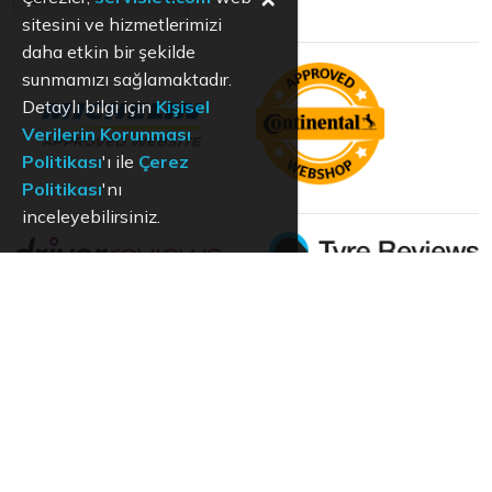
sitesini ve hizmetlerimizi
daha etkin bir şekilde
sunmamızı sağlamaktadır.
Detaylı bilgi için
Kişisel
Verilerin Korunması
Politikası
'ı ile
Çerez
Politikası
'nı
inceleyebilirsiniz.
KVKK
Aydınlatma Metni
Kullanım Koşulları
Hizmet Politikası
Çerez Politikası