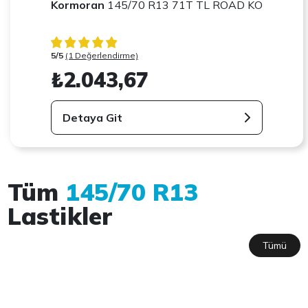
Kormoran
145/70 R13 71T TL ROAD KO
5/5
(1 Değerlendirme)
₺2.043,67
Detaya Git
Tüm
145/70 R13
Lastikler
Tümü