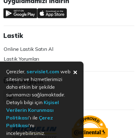
Uygulamamızı İndirin
Lastik
Online Lastik Satın Al
Lastik Yorumları
×
Çerezler,
servislet.com
web
sitesini ve hizmetlerimizi
Ülke Değiştir
daha etkin bir şekilde
sunmamızı sağlamaktadır.
Türkiye
Detaylı bilgi için
Kişisel
Verilerin Korunması
Politikası
'ı ile
Çerez
Politikası
'nı
inceleyebilirsiniz.