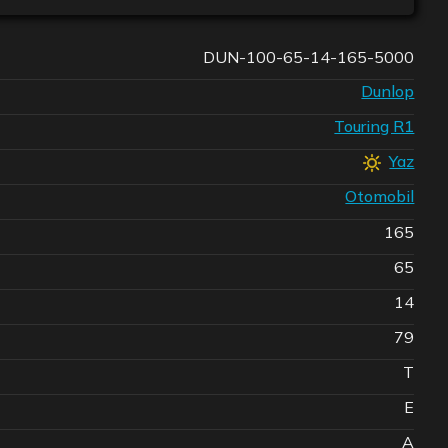
DUN-100-65-14-165-5000
Dunlop
Touring R1
Yaz
Otomobil
165
65
14
79
T
E
A