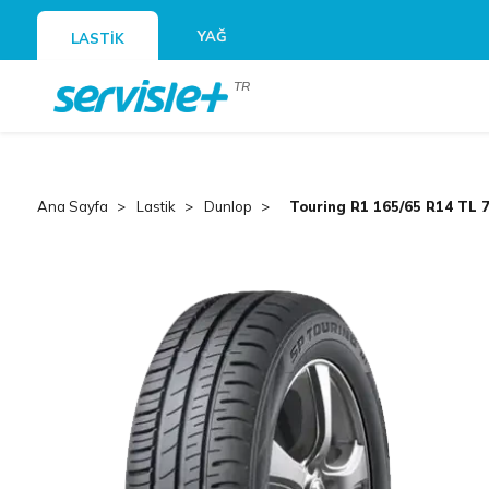
YAĞ
LASTİK
TR
Ana Sayfa
Lastik
Dunlop
Touring R1 165/65 R14 TL 