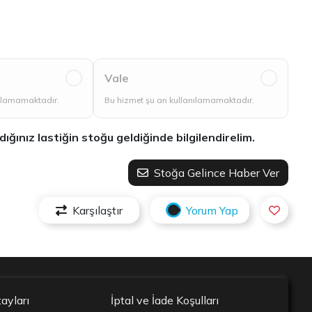
Vale
nılamamaktadır.
Bu hizmet şu an kullanılamamaktadır.
ınız lastiğin stoğu geldiğinde bilgilendirelim.
Stoğa Gelince Haber Ver
Karşılaştır
Yorum Yap
ayları
İptal ve İade Koşulları