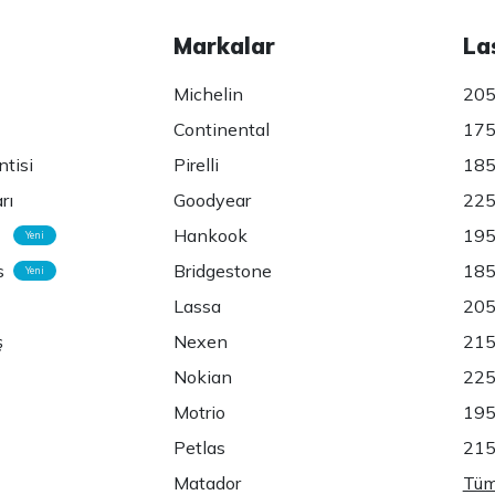
Markalar
La
Michelin
205
Continental
175
ntisi
Pirelli
185
rı
Goodyear
225
Hankook
195
Yeni
s
Bridgestone
185
Yeni
Lassa
205
ş
Nexen
215
Nokian
225
Motrio
195
Petlas
215
Matador
Tüm 