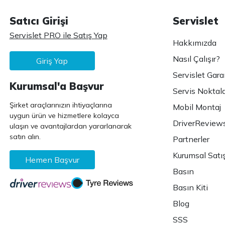
Satıcı Girişi
Servislet
Servislet PRO ile Satış Yap
Hakkımızda
Nasıl Çalışır?
Giriş Yap
Servislet Gara
Kurumsal'a Başvur
Servis Noktala
Şirket araçlarınızın ihtiyaçlarına
Mobil Montaj
uygun ürün ve hizmetlere kolayca
DriverReview
ulaşın ve avantajlardan yararlanarak
satın alın.
Partnerler
Kurumsal Satı
Hemen Başvur
Basın
Basın Kiti
Blog
SSS