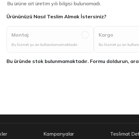
Bu ürüne ait üretim yılı bilgisi bulunamadı.
Ürününüzü Nasıl Teslim Almak İstersiniz?
Montaj
Kargo
Bu hizmet şu an kullanılamamaktadır.
Bu hizmet şu an kulla
Bu üründe stok bulunmamaktadır. Formu doldurun, aradığ
kler
Kampanyalar
Teslimat Det