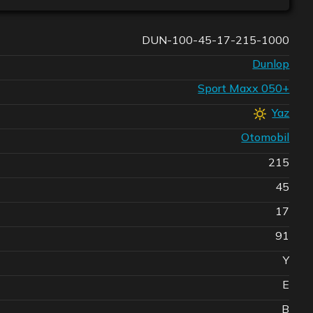
DUN-100-45-17-215-1000
Dunlop
Sport Maxx 050+
Yaz
Otomobil
215
45
17
91
Y
E
B