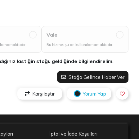
Vale
nılamamaktadır.
Bu hizmet şu an kullanılamamaktadır.
ınız lastiğin stoğu geldiğinde bilgilendirelim.
Stoğa Gelince Haber Ver
Karşılaştır
Yorum Yap
ayları
İptal ve İade Koşulları