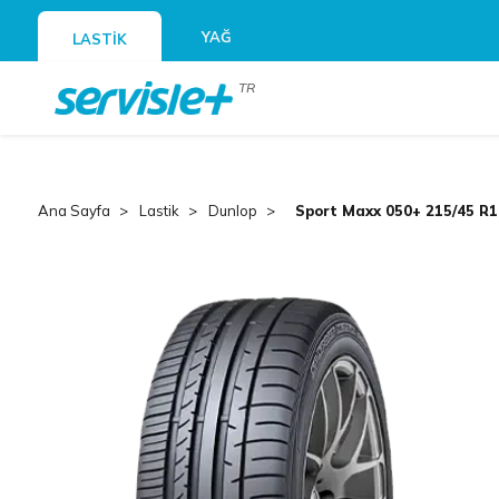
YAĞ
LASTİK
TR
Ana Sayfa
Lastik
Dunlop
Sport Maxx 050+ 215/45 R1