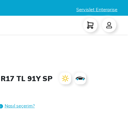
Servislet Enterprise
R17 TL 91Y SP
Nasıl seçerim?