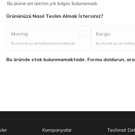
Bu ürüne ait üretim yılı bilgisi bulunamadı.
Ürününüzü Nasıl Teslim Almak İstersiniz?
Montaj
Kargo
Bu hizmet şu an kullanılamamaktadır.
Bu hizmet şu an kulla
Bu üründe stok bulunmamaktadır. Formu doldurun, aradığ
kler
Kampanyalar
Teslimat Det