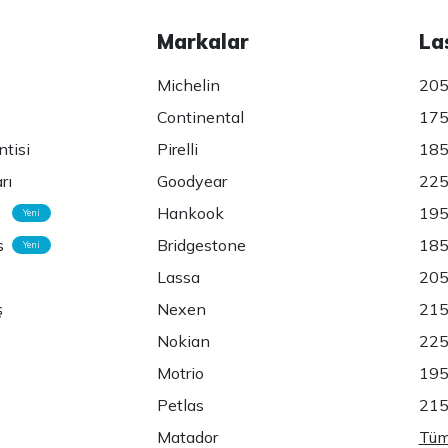
Markalar
La
Michelin
205
Continental
175
ntisi
Pirelli
185
rı
Goodyear
225
Hankook
195
Yeni
s
Bridgestone
185
Yeni
Lassa
205
ş
Nexen
215
Nokian
225
Motrio
195
Petlas
215
Matador
Tüm 