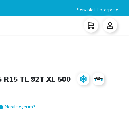
Servislet Enterprise
 R15 TL 92T XL 500
Nasıl seçerim?