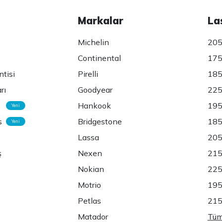
Markalar
La
Michelin
205
Continental
175
ntisi
Pirelli
185
rı
Goodyear
225
Hankook
195
Yeni
s
Bridgestone
185
Yeni
Lassa
205
ş
Nexen
215
Nokian
225
Motrio
195
Petlas
215
Matador
Tüm 