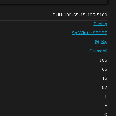
DUN-100-65-15-185-5100
Dunlop
Sp Winter SPORT
Kış
Otomobil
185
65
15
92
T
E
C