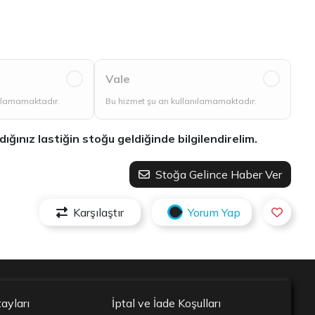
Vale
nılamamaktadır.
Bu hizmet şu an kullanılamamaktadır.
ınız lastiğin stoğu geldiğinde bilgilendirelim.
Stoğa Gelince Haber Ver
Karşılaştır
Yorum Yap
ayları
İptal ve İade Koşulları