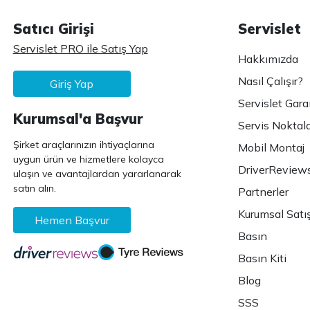
Satıcı Girişi
Servislet
Servislet PRO ile Satış Yap
Hakkımızda
Nasıl Çalışır?
Giriş Yap
Servislet Gara
Kurumsal'a Başvur
Servis Noktala
Şirket araçlarınızın ihtiyaçlarına
Mobil Montaj
uygun ürün ve hizmetlere kolayca
DriverReview
ulaşın ve avantajlardan yararlanarak
satın alın.
Partnerler
Kurumsal Satı
Hemen Başvur
Basın
Basın Kiti
Blog
SSS