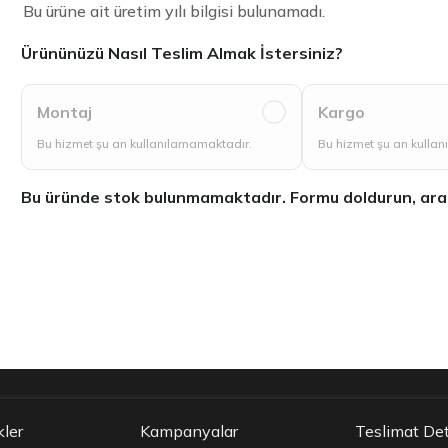
Bu ürüne ait üretim yılı bilgisi bulunamadı.
Ürününüzü Nasıl Teslim Almak İstersiniz?
Montaj
Kargo
Bu hizmet şu an kullanılamamaktadır.
Bu hizmet şu an kulla
Bu üründe stok bulunmamaktadır. Formu doldurun, aradığ
kler
Kampanyalar
Teslimat Det