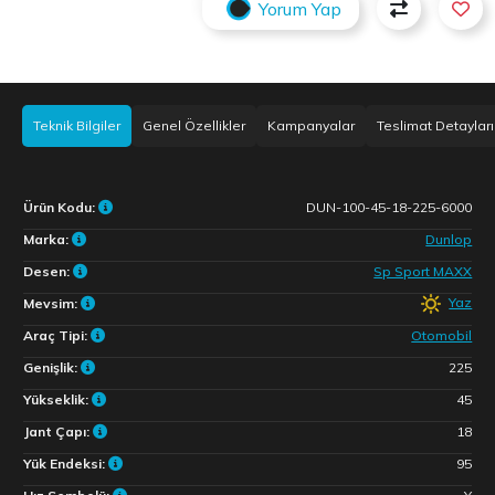
Yorum Yap
Teknik Bilgiler
Genel Özellikler
Kampanyalar
Teslimat Detayları
Ürün Kodu:
DUN-100-45-18-225-6000
Marka:
Dunlop
Desen:
Sp Sport MAXX
Yaz
Mevsim:
Araç Tipi:
Otomobil
Genişlik:
225
Yükseklik:
45
Jant Çapı:
18
Yük Endeksi:
95