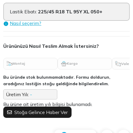
Lastik Ebatı:
225/45 R18 TL 95Y XL 050+
Nasıl seçerim?
Ürününüzü Nasıl Teslim Almak İstersiniz?
Montaj
Kargo
Vale
Bu üründe stok bulunmamaktadır. Formu doldurun,
aradığınız lastiğin stoğu geldiğinde bilgilendirelim.
Üretim Yılı:
-
Bu ürüne ait üretim yılı bilgisi bulunamadı.
Stoğa Gelince Haber Ver