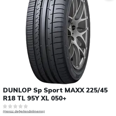
Item 1 of 1
DUNLOP Sp Sport MAXX 225/45
R18 TL 95Y XL 050+
(Henüz değerlendirilmemiş)