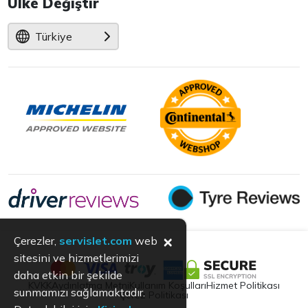
Ülke Değiştir
Türkiye
×
Çerezler,
servislet.com
web
sitesini ve hizmetlerimizi
daha etkin bir şekilde
KVKK
Aydınlatma Metni
Kullanım Koşulları
Hizmet Politikası
sunmamızı sağlamaktadır.
Çerez Politikası