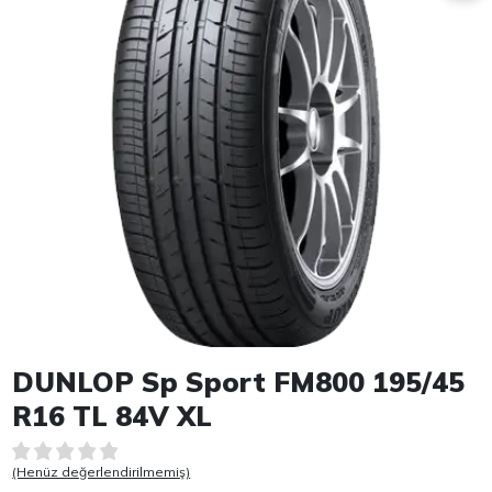
Item 1 of 1
DUNLOP Sp Sport FM800 195/45
R16 TL 84V XL
(Henüz değerlendirilmemiş)