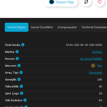
Yorum Yap
Teknik Bilgiler
Genel Özellikler
Kampanyalar
Teslimat Detayları
Ürün Kodu:
DUN-100-45-16-195-5000
Marka:
Dunlop
Desen:
Sp Sport FM800
Yaz
Mevsim:
Araç Tipi:
Otomobil
Genişlik:
195
Yükseklik:
45
Jant Çapı:
16
Yük Endeksi:
84