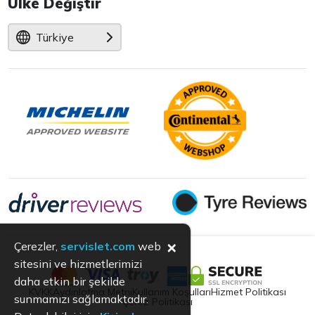
Ülke Değiştir
Türkiye
×
Çerezler,
servislet.com
web
sitesini ve hizmetlerimizi
daha etkin bir şekilde
KVKK
Aydınlatma Metni
Kullanım Koşulları
Hizmet Politikası
sunmamızı sağlamaktadır.
Çerez Politikası