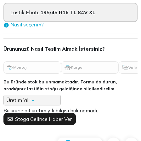
Lastik Ebatı:
195/45 R16 TL 84V XL
Nasıl seçerim?
Ürününüzü Nasıl Teslim Almak İstersiniz?
Montaj
Kargo
Vale
Bu üründe stok bulunmamaktadır. Formu doldurun,
aradığınız lastiğin stoğu geldiğinde bilgilendirelim.
Üretim Yılı:
-
Bu ürüne ait üretim yılı bilgisi bulunamadı.
Stoğa Gelince Haber Ver