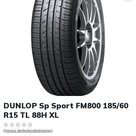
Item 1 of 1
DUNLOP Sp Sport FM800 185/60
R15 TL 88H XL
(Henüz değerlendirilmemiş)