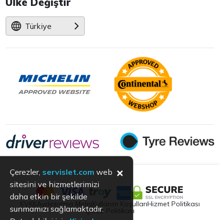
Ülke Değiştir
Türkiye
×
Çerezler,
servislet.com
web
sitesini ve hizmetlerimizi
daha etkin bir şekilde
KVKK
Aydınlatma Metni
Kullanım Koşulları
Hizmet Politikası
sunmamızı sağlamaktadır.
Çerez Politikası