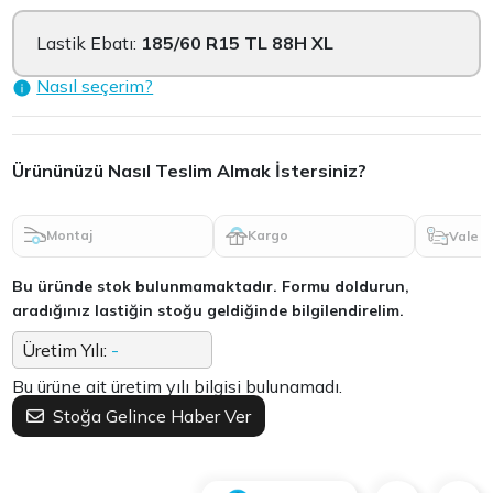
Lastik Ebatı:
185/60 R15 TL 88H XL
Nasıl seçerim?
Ürününüzü Nasıl Teslim Almak İstersiniz?
Montaj
Kargo
Vale
Bu üründe stok bulunmamaktadır. Formu doldurun,
aradığınız lastiğin stoğu geldiğinde bilgilendirelim.
Üretim Yılı:
-
Bu ürüne ait üretim yılı bilgisi bulunamadı.
Stoğa Gelince Haber Ver