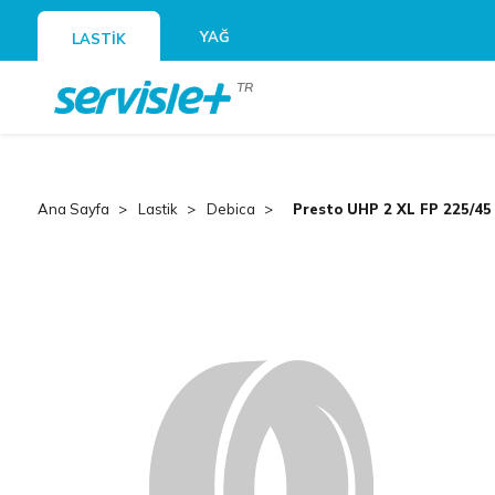
YAĞ
LASTİK
TR
Ana Sayfa
Lastik
Debica
Presto UHP 2 XL FP 225/45