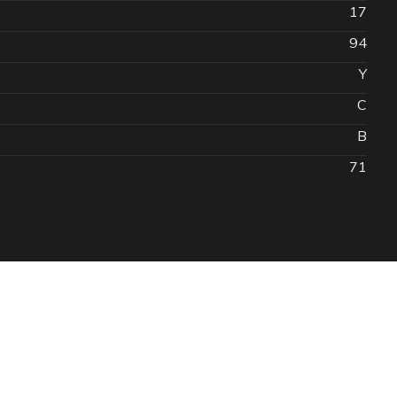
17
94
Y
C
B
71