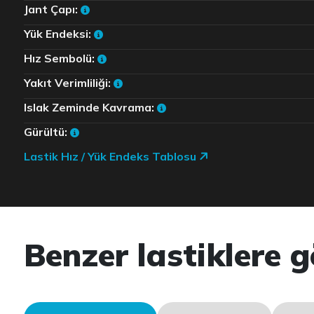
Jant Çapı:
Yük Endeksi:
Hız Sembolü:
Yakıt Verimliliği:
Islak Zeminde Kavrama:
Gürültü:
Lastik Hız / Yük Endeks Tablosu
Benzer lastiklere g