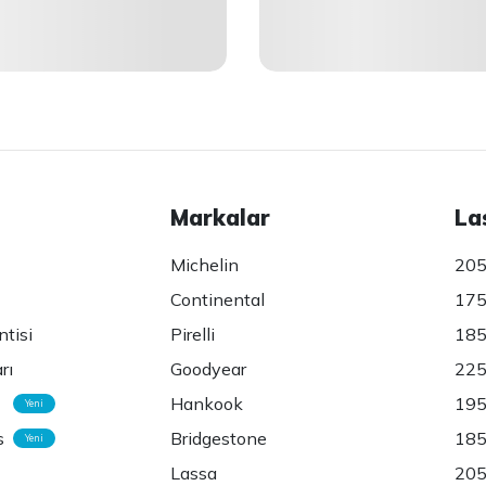
Markalar
La
Michelin
205
Continental
175
ntisi
Pirelli
185
rı
Goodyear
225
Hankook
195
Yeni
s
Bridgestone
185
Yeni
Lassa
205