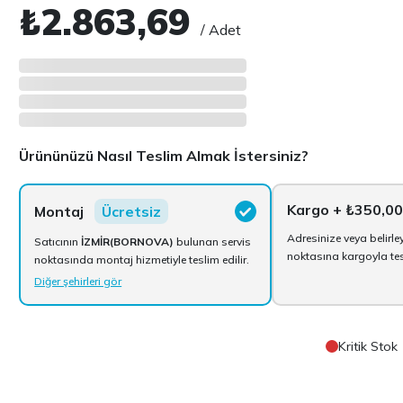
₺2.863,69
/ Adet
Ürününüzü Nasıl Teslim Almak İstersiniz?
Kargo
+ ₺350,0
Montaj
Ücretsiz
Adresinize veya belirle
Satıcının
İZMİR(BORNOVA)
bulunan servis
noktasına kargoyla tesl
noktasında montaj hizmetiyle teslim edilir.
Diğer şehirleri gör
Kritik Stok