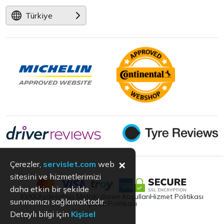
Türkiye
×
Çerezler,
servislet.com
web
sitesini ve hizmetlerimizi
daha etkin bir şekilde
KVKK
Aydınlatma Metni
Kullanım Koşulları
Hizmet Politikası
sunmamızı sağlamaktadır.
Çerez Politikası
Detaylı bilgi için
Kişisel