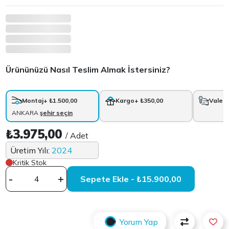
Ürününüzü Nasıl Teslim Almak İstersiniz?
Montaj
+ ₺1.500,00
Kargo
+ ₺350,00
Vale
+
ANKARA
şehir seçin
₺3.975,00
/ Adet
Üretim Yılı:
2024
Kritik Stok
-
+
Sepete Ekle - ₺15.900,00
Yorum Yap