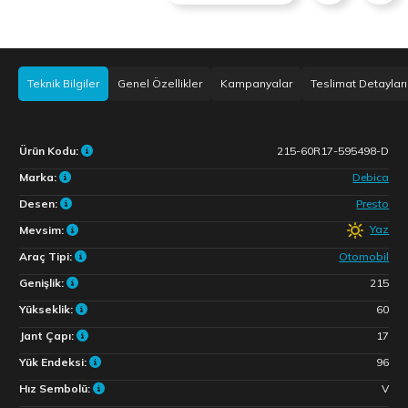
Teknik Bilgiler
Genel Özellikler
Kampanyalar
Teslimat Detayları
Ürün Kodu:
215-60R17-595498-D
Marka:
Debica
Desen:
Presto
Yaz
Mevsim:
Araç Tipi:
Otomobil
Genişlik:
215
Yükseklik:
60
Jant Çapı:
17
Yük Endeksi:
96
Hız Sembolü:
V