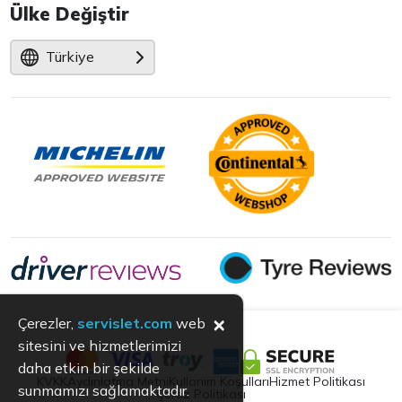
Ülke Değiştir
Türkiye
×
Çerezler,
servislet.com
web
sitesini ve hizmetlerimizi
daha etkin bir şekilde
KVKK
Aydınlatma Metni
Kullanım Koşulları
Hizmet Politikası
sunmamızı sağlamaktadır.
Çerez Politikası