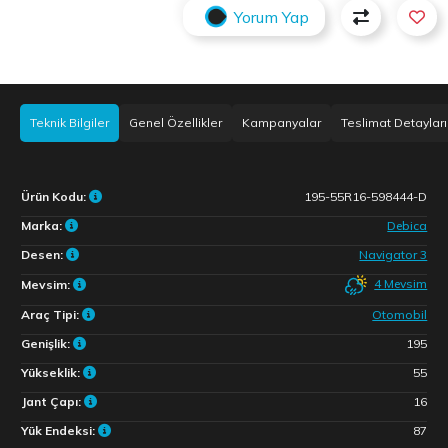
Yorum Yap
Teknik Bilgiler
Genel Özellikler
Kampanyalar
Teslimat Detayları
Ürün Kodu:
195-55R16-598444-D
Marka:
Debica
Desen:
Navigator 3
4 Mevsim
Mevsim:
Araç Tipi:
Otomobil
Genişlik:
195
Yükseklik:
55
Jant Çapı:
16
Yük Endeksi:
87