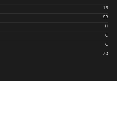
15
88
H
C
C
70