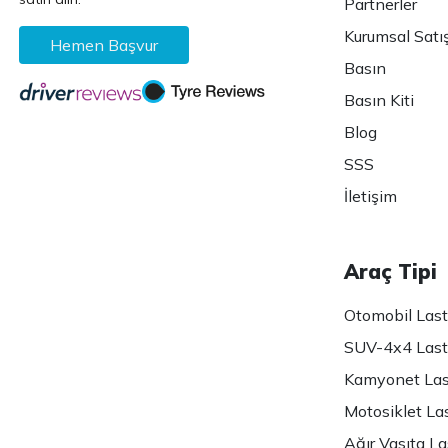
Partnerler
Kurumsal Satı
Hemen Başvur
Basın
Basın Kiti
Blog
SSS
İletişim
Araç Tipi
Otomobil Lasti
SUV-4x4 Lasti
Kamyonet Last
Motosiklet Las
Ağır Vasıta Las