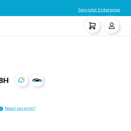
Servislet Enterprise
88H
Nasıl seçerim?