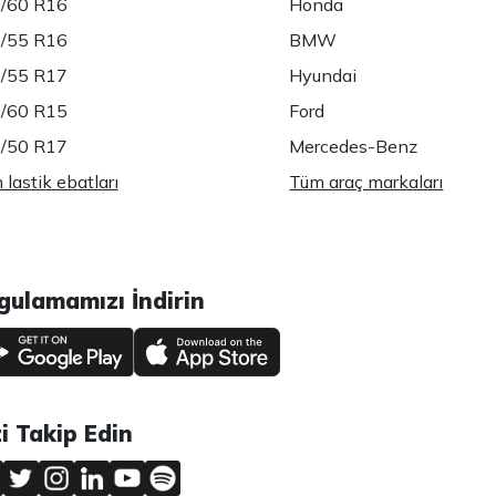
/60 R16
Honda
/55 R16
BMW
/55 R17
Hyundai
/60 R15
Ford
/50 R17
Mercedes-Benz
lastik ebatları
Tüm araç markaları
gulamamızı İndirin
zi Takip Edin