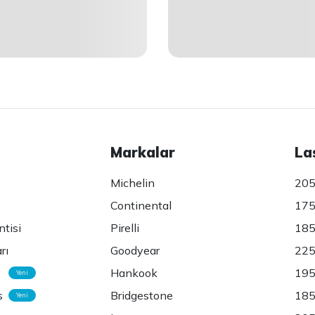
Markalar
La
Michelin
205
Continental
175
ntisi
Pirelli
185
rı
Goodyear
225
Hankook
195
Yeni
s
Bridgestone
185
Yeni