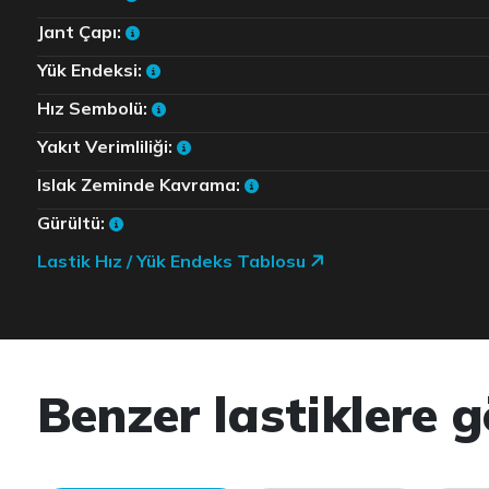
Jant Çapı:
Yük Endeksi:
Hız Sembolü:
Yakıt Verimliliği:
Islak Zeminde Kavrama:
Gürültü:
Lastik Hız / Yük Endeks Tablosu
Benzer lastiklere g