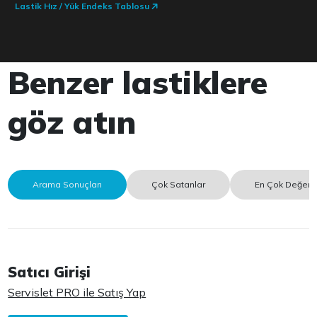
Lastik Hız / Yük Endeks Tablosu
Benzer lastiklere
göz atın
Arama Sonuçları
Çok Satanlar
En Çok Değerle
Satıcı Girişi
Servislet PRO ile Satış Yap