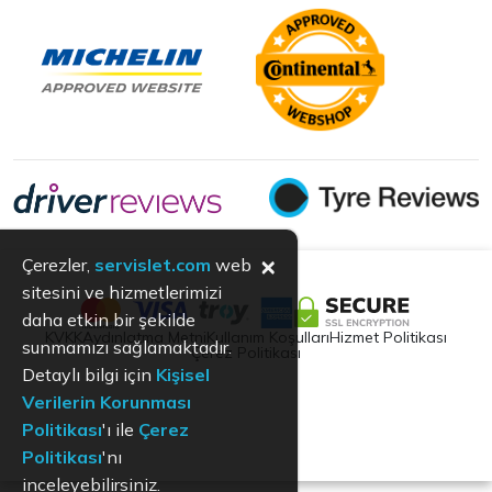
×
Çerezler,
servislet.com
web
sitesini ve hizmetlerimizi
daha etkin bir şekilde
KVKK
Aydınlatma Metni
Kullanım Koşulları
Hizmet Politikası
sunmamızı sağlamaktadır.
Çerez Politikası
Detaylı bilgi için
Kişisel
Verilerin Korunması
Politikası
'ı ile
Çerez
Politikası
'nı
inceleyebilirsiniz.