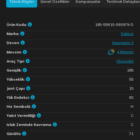
Teknik Bilgiler
Genel Özellikler
Kampanyalar
Teslimat Detayları
Ürün Kodu:
185-55R15-593979-D
Marka:
Debica
Desen:
Navigator 3
4 Mevsim
Mevsim:
Araç Tipi:
Otomobil
Genişlik:
185
Yükseklik:
55
Jant Çapı:
15
Yük Endeksi:
82
Hız Sembolü:
H
Yakıt Verimliliği:
C
Islak Zeminde Kavrama:
C
Gürültü:
71