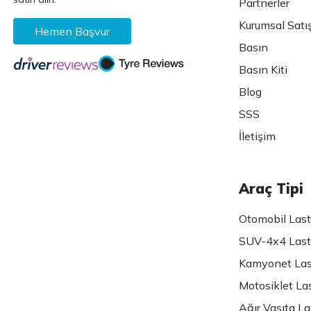
Partnerler
Kurumsal Satı
Hemen Başvur
Basın
Basın Kiti
Blog
SSS
İletişim
Araç Tipi
Otomobil Lasti
SUV-4x4 Lasti
Kamyonet Last
Motosiklet Las
Ağır Vasıta Las