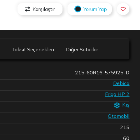
Karşılaştır
Yorum Yap
Taksit Seçenekleri
Diğer Satıcılar
215-60R16-575925-D
Debica
Frigo HP 2
Kış
Otomobil
215
60