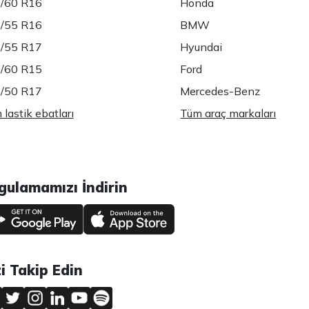
/60 R16
Honda
/55 R16
BMW
/55 R17
Hyundai
/60 R15
Ford
/50 R17
Mercedes-Benz
lastik ebatları
Tüm araç markaları
gulamamızı İndirin
zi Takip Edin