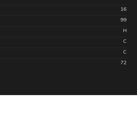
16
99
H
C
C
72