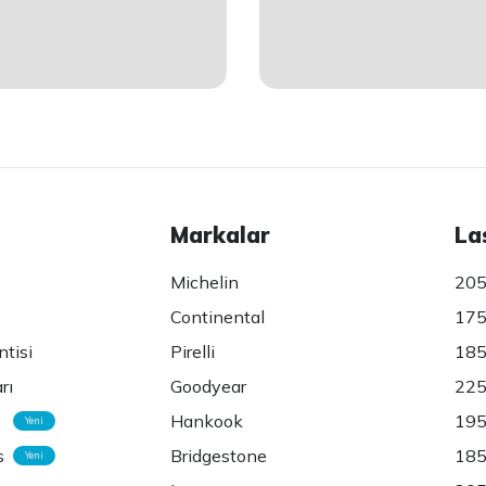
Markalar
La
Michelin
205
Continental
175
ntisi
Pirelli
185
rı
Goodyear
225
Hankook
195
Yeni
s
Bridgestone
185
Yeni