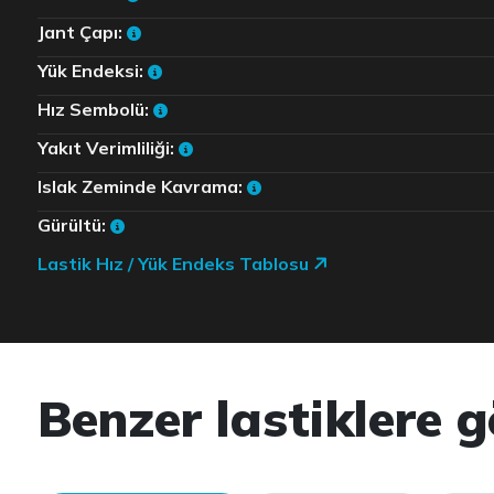
Jant Çapı:
Yük Endeksi:
Hız Sembolü:
Yakıt Verimliliği:
Islak Zeminde Kavrama:
Gürültü:
Lastik Hız / Yük Endeks Tablosu
Benzer lastiklere g