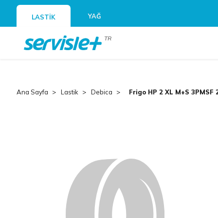
YAĞ
LASTİK
TR
Ana Sayfa
Lastik
Debica
Frigo HP 2 XL M+S 3PMSF 