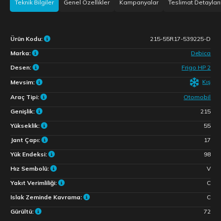
Teknik Bilgiler
Genel Özellikler
Kampanyalar
Teslimat Detayları
Ürün Kodu:
215-55R17-539225-D
Marka:
Debica
Desen:
Frigo HP 2
Kış
Mevsim:
Araç Tipi:
Otomobil
Genişlik:
215
Yükseklik:
55
Jant Çapı:
17
Yük Endeksi:
98
Hız Sembolü:
V
Yakıt Verimliliği:
C
Islak Zeminde Kavrama:
C
Gürültü:
72