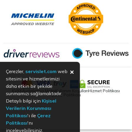
×
Çerezler,
servislet.com
web
sitesini ve hizmetlerimizi
daha etkin bir şekilde
KVKK
Aydınlatma Metni
Kullanım Koşulları
Hizmet Politikası
sunmamızı sağlamaktadır.
Çerez Politikası
Detaylı bilgi için
Kişisel
Verilerin Korunması
Politikası
'ı ile
Çerez
Politikası
'nı
inceleyebilirsiniz.