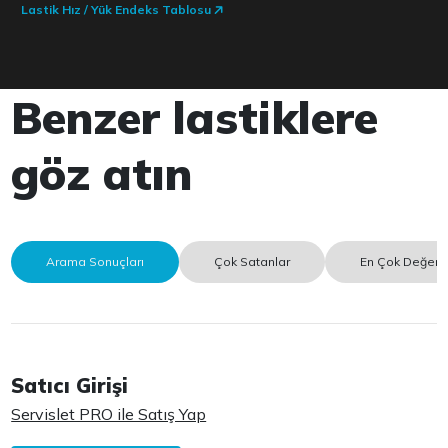
Lastik Hız / Yük Endeks Tablosu
Benzer lastiklere
göz atın
Arama Sonuçları
Çok Satanlar
En Çok Değerle
Satıcı Girişi
Servislet PRO ile Satış Yap