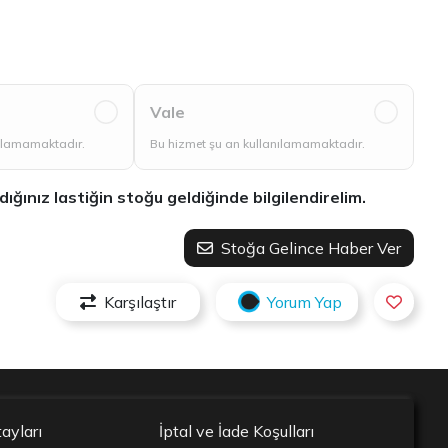
Vale
nılamamaktadır.
Bu hizmet şu an kullanılamamaktadır.
ınız lastiğin stoğu geldiğinde bilgilendirelim.
Stoğa Gelince Haber Ver
Karşılaştır
Yorum Yap
ayları
İptal ve İade Koşulları