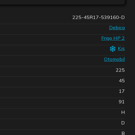
225-45R17-539160-D
Debica
Frigo HP 2
Kış
Otomobil
225
45
17
91
H
D
B