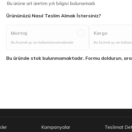
Bu ürüne ait üretim yılı bilgisi bulunamadı.
Ürününüzü Nasıl Teslim Almak İstersiniz?
Montaj
Kargo
Bu hizmet şu an kullanılamamaktadır.
Bu hizmet şu an kulla
Bu üründe stok bulunmamaktadır. Formu doldurun, aradığ
kler
Kampanyalar
Teslimat Det