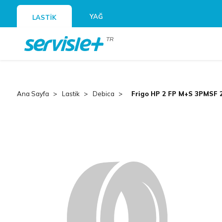
YAĞ
LASTİK
TR
Ana Sayfa
Lastik
Debica
Frigo HP 2 FP M+S 3PMSF 