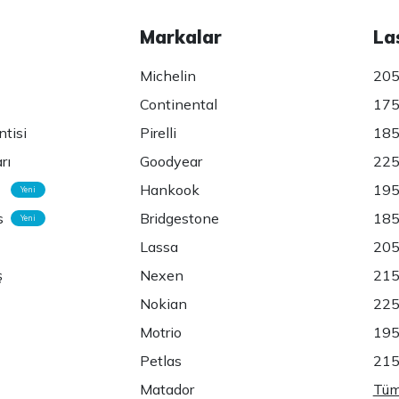
Markalar
La
Michelin
205
Continental
175
ntisi
Pirelli
185
rı
Goodyear
225
Hankook
195
Yeni
s
Bridgestone
185
Yeni
Lassa
205
ş
Nexen
215
Nokian
225
Motrio
195
Petlas
215
Matador
Tüm 