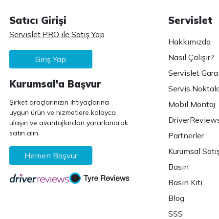
Satıcı Girişi
Servislet
Servislet PRO ile Satış Yap
Hakkımızda
Nasıl Çalışır?
Giriş Yap
Servislet Gara
Kurumsal'a Başvur
Servis Noktala
Şirket araçlarınızın ihtiyaçlarına
Mobil Montaj
uygun ürün ve hizmetlere kolayca
DriverReview
ulaşın ve avantajlardan yararlanarak
satın alın.
Partnerler
Kurumsal Satı
Hemen Başvur
Basın
Basın Kiti
Blog
SSS