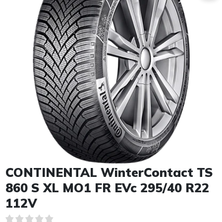
Item 1 of 1
CONTINENTAL WinterContact TS
860 S XL MO1 FR EVc 295/40 R22
112V