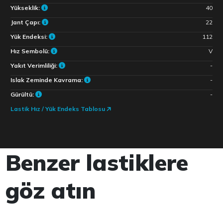
Yükseklik:
40
Jant Çapı:
22
Yük Endeksi:
112
Hız Sembolü:
V
Yakıt Verimliliği:
-
Islak Zeminde Kavrama:
-
Gürültü:
-
Lastik Hız / Yük Endeks Tablosu
Benzer lastiklere
göz atın