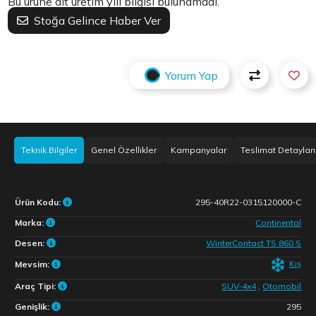
Bu ürüne ait üretim yılı bilgisi bulunamadı.
Stoğa Gelince Haber Ver
Yorum Yap
Teknik Bilgiler
Genel Özellikler
Kampanyalar
Teslimat Detayları
Ürün Kodu:
295-40R22-0315120000-C
Marka:
Continental
Desen:
WinterContact TS 860 S
Kış
Mevsim:
Araç Tipi:
SUV-4x4
,
Otomobil
Genişlik:
295