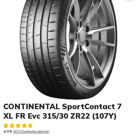
Item 1 of 1
CONTINENTAL SportContact 7
XL FR Evc 315/30 ZR22 (107Y)
4.7/5
(670 Değerlendirme)