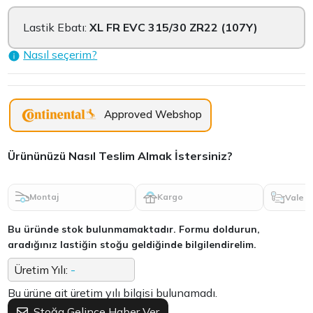
Lastik Ebatı:
XL FR EVC 315/30 ZR22 (107Y)
Nasıl seçerim?
Approved Webshop
Ürününüzü Nasıl Teslim Almak İstersiniz?
Montaj
Kargo
Vale
Bu üründe stok bulunmamaktadır. Formu doldurun,
aradığınız lastiğin stoğu geldiğinde bilgilendirelim.
Üretim Yılı:
-
Bu ürüne ait üretim yılı bilgisi bulunamadı.
Stoğa Gelince Haber Ver