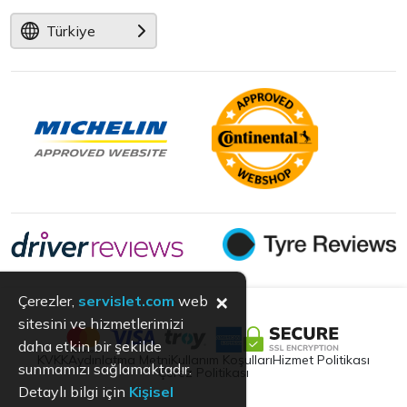
Türkiye
×
Çerezler,
servislet.com
web
sitesini ve hizmetlerimizi
daha etkin bir şekilde
KVKK
Aydınlatma Metni
Kullanım Koşulları
Hizmet Politikası
sunmamızı sağlamaktadır.
Çerez Politikası
Detaylı bilgi için
Kişisel