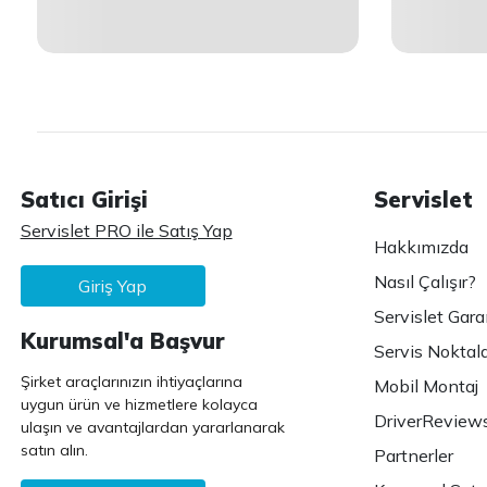
Satıcı Girişi
Servislet
Servislet PRO ile Satış Yap
Hakkımızda
Nasıl Çalışır?
Giriş Yap
Servislet Gara
Kurumsal'a Başvur
Servis Noktala
Şirket araçlarınızın ihtiyaçlarına
Mobil Montaj
uygun ürün ve hizmetlere kolayca
DriverReview
ulaşın ve avantajlardan yararlanarak
satın alın.
Partnerler