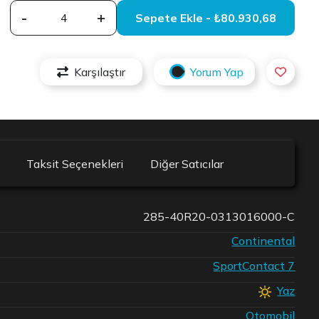
-
+
Sepete Ekle - ₺80.930,68
Karşılaştır
Yorum Yap
Taksit Seçenekleri
Diğer Satıcılar
285-40R20-0313016000-C
Continental
SportContact 7
Yaz
Otomobil