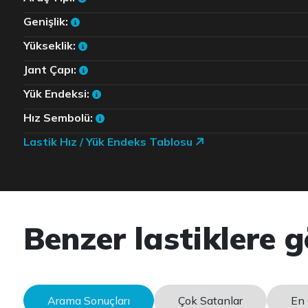
Genişlik:
Yükseklik:
Jant Çapı:
Yük Endeksi:
Hız Sembolü:
Lastik Hız / Yük Endeks Tablosu
Benzer lastiklere g
Arama Sonuçları
Çok Satanlar
En 