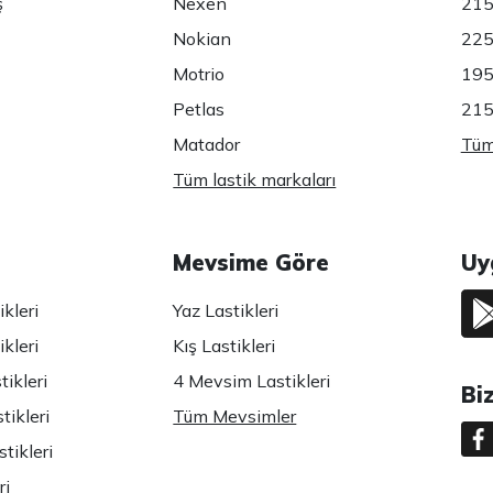
ş
Nexen
215
Nokian
225
Motrio
195
Petlas
215
Matador
Tüm 
Tüm lastik markaları
Mevsime Göre
Uy
kleri
Yaz Lastikleri
kleri
Kış Lastikleri
ikleri
4 Mevsim Lastikleri
Bi
tikleri
Tüm Mevsimler
tikleri
ri