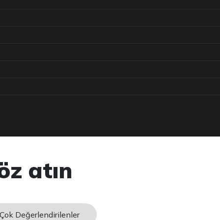
öz atın
Çok Değerlendirilenler