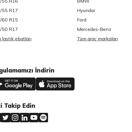
/55 R16
BMW
/55 R17
Hyundai
/60 R15
Ford
/50 R17
Mercedes-Benz
lastik ebatları
Tüm araç markaları
gulamamızı İndirin
zi Takip Edin