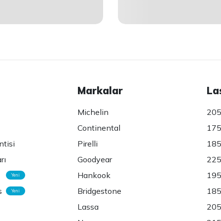
Markalar
La
Michelin
205
Continental
175
ntisi
Pirelli
185
rı
Goodyear
225
Hankook
195
Yeni
s
Bridgestone
185
Yeni
Lassa
205