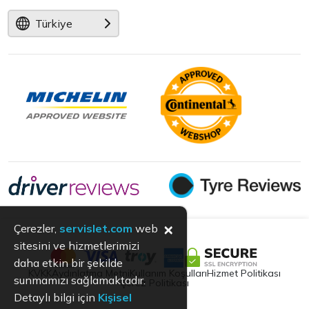
Türkiye
×
Çerezler,
servislet.com
web
sitesini ve hizmetlerimizi
daha etkin bir şekilde
KVKK
Aydınlatma Metni
Kullanım Koşulları
Hizmet Politikası
sunmamızı sağlamaktadır.
Çerez Politikası
Detaylı bilgi için
Kişisel