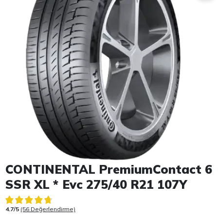
Item 1 of 1
CONTINENTAL PremiumContact 6
SSR XL * Evc 275/40 R21 107Y
4.7/5
(56 Değerlendirme)