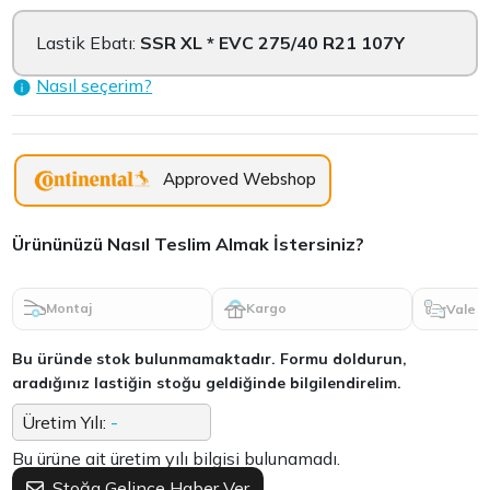
Lastik Ebatı:
SSR XL * EVC 275/40 R21 107Y
Nasıl seçerim?
Approved Webshop
Ürününüzü Nasıl Teslim Almak İstersiniz?
Montaj
Kargo
Vale
Bu üründe stok bulunmamaktadır. Formu doldurun,
aradığınız lastiğin stoğu geldiğinde bilgilendirelim.
Üretim Yılı:
-
Bu ürüne ait üretim yılı bilgisi bulunamadı.
Stoğa Gelince Haber Ver