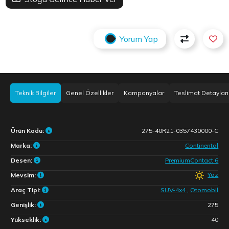
Yorum Yap
Teknik Bilgiler
Genel Özellikler
Kampanyalar
Teslimat Detayları
Ürün Kodu:
275-40R21-0357430000-C
Marka:
Continental
Desen:
PremiumContact 6
Yaz
Mevsim:
Araç Tipi:
SUV-4x4
,
Otomobil
Genişlik:
275
Yükseklik:
40