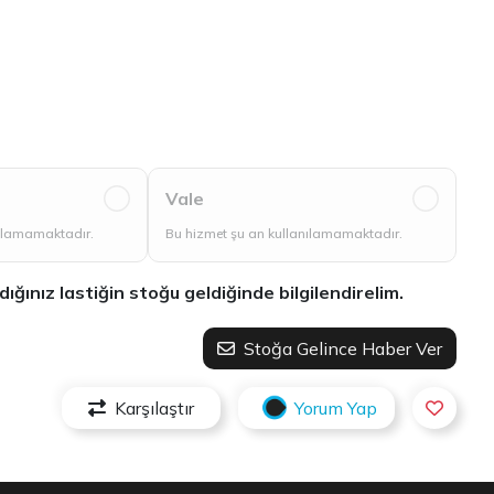
Vale
nılamamaktadır.
Bu hizmet şu an kullanılamamaktadır.
ınız lastiğin stoğu geldiğinde bilgilendirelim.
Stoğa Gelince Haber Ver
Karşılaştır
Yorum Yap