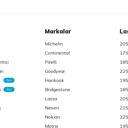
Markalar
La
Michelin
205
Continental
175
ntisi
Pirelli
185
rı
Goodyear
225
Hankook
195
Yeni
s
Bridgestone
185
Yeni
Lassa
205
ş
Nexen
215
Nokian
225
Motrio
195