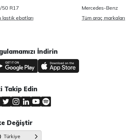
/50 R17
Mercedes-Benz
lastik ebatları
Tüm araç markaları
gulamamızı İndirin
zi Takip Edin
ke Değiştir
Türkiye