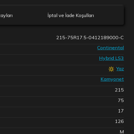
ayları
İptal ve İade Koşulları
215-75R17.5-0412189000-C
Continental
Hybrid LS3
Yaz
Kamyonet
215
75
17
126
M