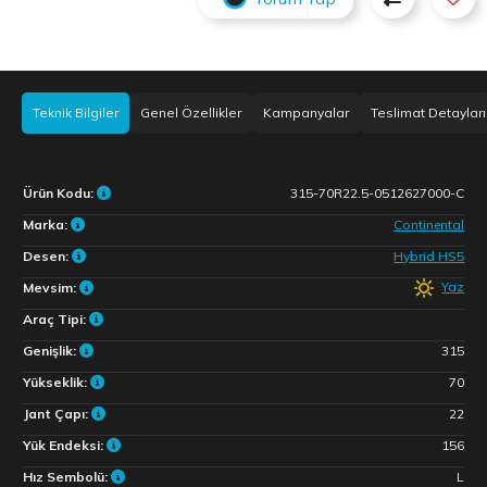
Teknik Bilgiler
Genel Özellikler
Kampanyalar
Teslimat Detayları
Ürün Kodu:
315-70R22.5-0512627000-C
Marka:
Continental
Desen:
Hybrid HS5
Yaz
Mevsim:
Araç Tipi:
Genişlik:
315
Yükseklik:
70
Jant Çapı:
22
Yük Endeksi:
156
Hız Sembolü:
L