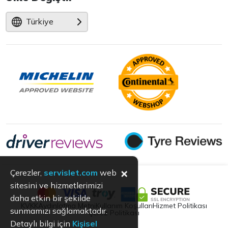
Türkiye
×
Çerezler,
servislet.com
web
sitesini ve hizmetlerimizi
daha etkin bir şekilde
KVKK
Aydınlatma Metni
Kullanım Koşulları
Hizmet Politikası
sunmamızı sağlamaktadır.
Çerez Politikası
Detaylı bilgi için
Kişisel