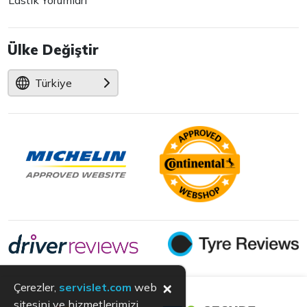
Lastik Yorumları
Ülke Değiştir
Türkiye
×
Çerezler,
servislet.com
web
sitesini ve hizmetlerimizi