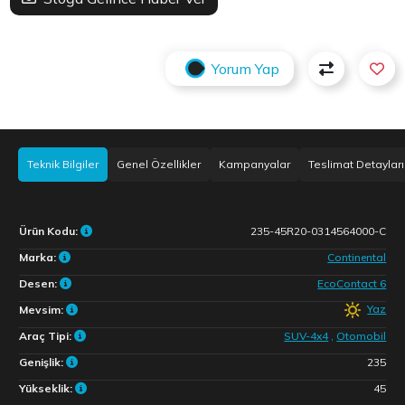
Yorum Yap
Teknik Bilgiler
Genel Özellikler
Kampanyalar
Teslimat Detayları
Ürün Kodu:
235-45R20-0314564000-C
Marka:
Continental
Desen:
EcoContact 6
Yaz
Mevsim:
Araç Tipi:
SUV-4x4
,
Otomobil
Genişlik:
235
Yükseklik:
45