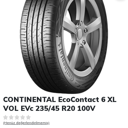
Item 1 of 1
CONTINENTAL EcoContact 6 XL
VOL EVc 235/45 R20 100V
(Henüz değerlendirilmemiş)