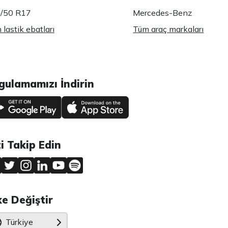
/50 R17
Mercedes-Benz
lastik ebatları
Tüm araç markaları
gulamamızı İndirin
zi Takip Edin
ke Değiştir
Türkiye