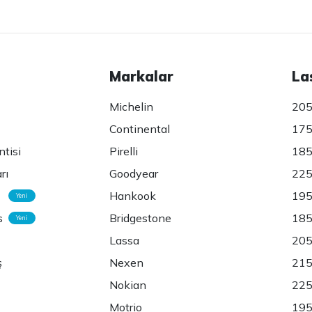
Markalar
La
Michelin
205
Continental
175
ntisi
Pirelli
185
rı
Goodyear
225
Hankook
195
Yeni
s
Bridgestone
185
Yeni
Lassa
205
ş
Nexen
215
Nokian
225
Motrio
195