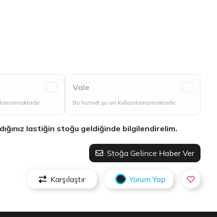
Vale
nılamamaktadır.
Bu hizmet şu an kullanılamamaktadır.
ınız lastiğin stoğu geldiğinde bilgilendirelim.
Stoğa Gelince Haber Ver
Karşılaştır
Yorum Yap