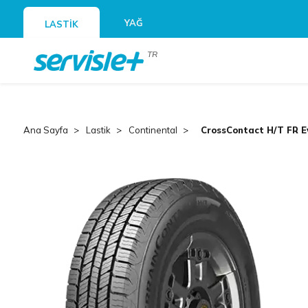
YAĞ
LASTİK
TR
Ana Sayfa
Lastik
Continental
CrossContact H/T FR E