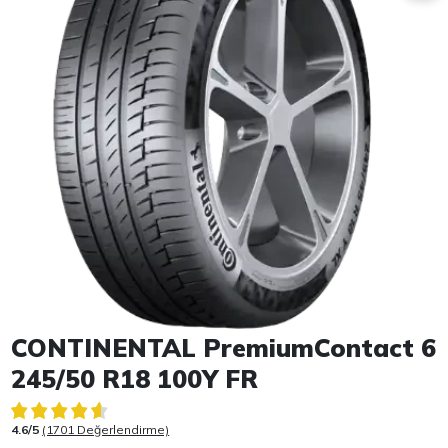
Item 1 of 1
CONTINENTAL PremiumContact 6
245/50 R18 100Y FR
4.6/5
(1701 Değerlendirme)