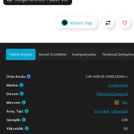
Yorum Yap
Teknik Bilgiler
Genel Özellikler
Kampanyalar
Teslimat Detayları
Ürün Kodu:
245-50R18-358613000-c
Marka:
Continental
Desen:
PremiumContact 6
Yaz
Mevsim:
Araç Tipi:
SUV-4x4
,
Otomobil
Genişlik:
245
Yükseklik:
50