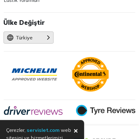
Lastik Yorumları
Ülke Değiştir
Türkiye
×
Çerezler,
servislet.com
web
sitesini ve hizmetlerimizi