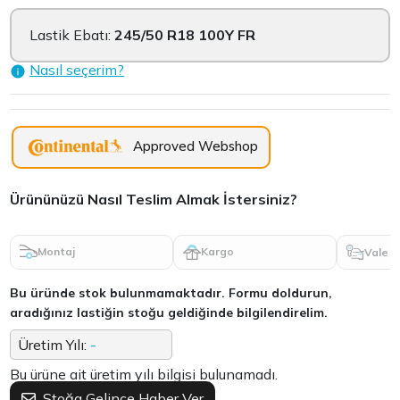
Lastik Ebatı:
245/50 R18 100Y FR
Nasıl seçerim?
Approved Webshop
Ürününüzü Nasıl Teslim Almak İstersiniz?
Montaj
Kargo
Vale
Bu üründe stok bulunmamaktadır. Formu doldurun,
aradığınız lastiğin stoğu geldiğinde bilgilendirelim.
Üretim Yılı:
-
Bu ürüne ait üretim yılı bilgisi bulunamadı.
Stoğa Gelince Haber Ver