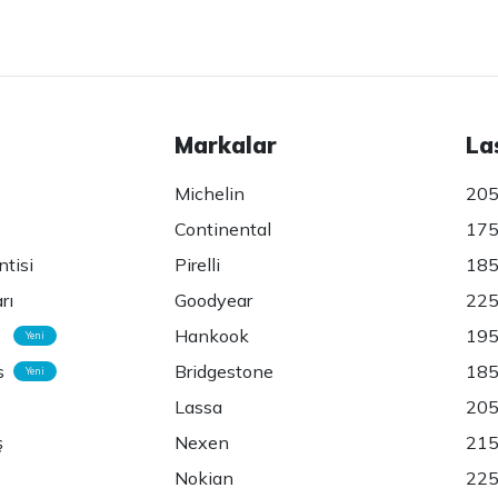
Markalar
La
Michelin
205
Continental
175
ntisi
Pirelli
185
rı
Goodyear
225
Hankook
195
Yeni
s
Bridgestone
185
Yeni
Lassa
205
ş
Nexen
215
Nokian
225