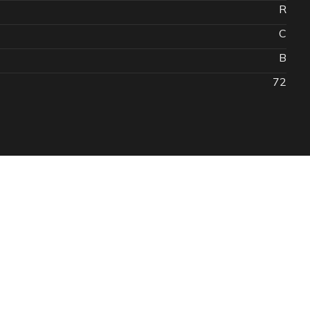
R
C
B
72