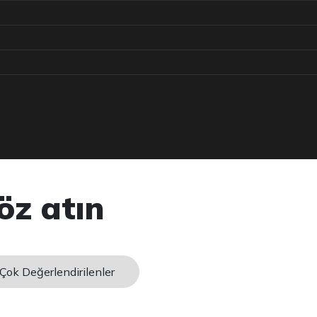
öz atın
Çok Değerlendirilenler