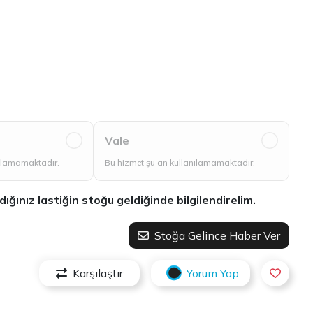
Vale
nılamamaktadır.
Bu hizmet şu an kullanılamamaktadır.
ınız lastiğin stoğu geldiğinde bilgilendirelim.
Stoğa Gelince Haber Ver
Karşılaştır
Yorum Yap