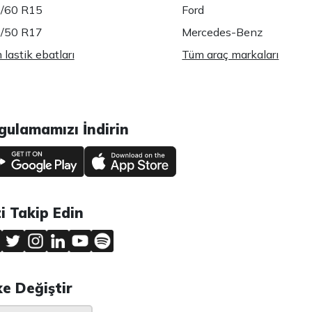
/60 R15
Ford
/50 R17
Mercedes-Benz
lastik ebatları
Tüm araç markaları
gulamamızı İndirin
zi Takip Edin
ke Değiştir