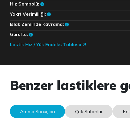
Hız Sembolü:
Yakıt Verimliliği:
Islak Zeminde Kavrama:
Gürültü:
Lastik Hız / Yük Endeks Tablosu
Benzer lastiklere g
Arama Sonuçları
Çok Satanlar
En 