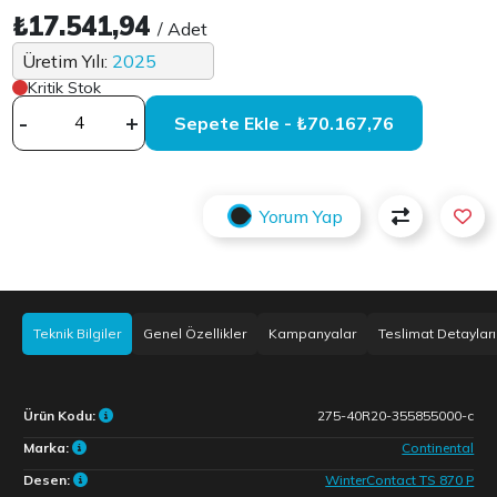
₺17.541,94
/ Adet
Üretim Yılı:
2025
Kritik Stok
-
+
Sepete Ekle - ₺70.167,76
Yorum Yap
Teknik Bilgiler
Genel Özellikler
Kampanyalar
Teslimat Detayları
Ürün Kodu:
275-40R20-355855000-c
Marka:
Continental
Desen:
WinterContact TS 870 P