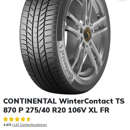
Item 1 of 1
CONTINENTAL WinterContact TS
870 P 275/40 R20 106V XL FR
4.6/5
(147 Değerlendirme)