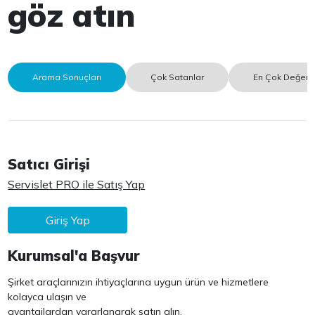
göz atın
Arama Sonuçları
Çok Satanlar
En Çok Değerle
Satıcı Girişi
Servislet PRO ile Satış Yap
Giriş Yap
Kurumsal'a Başvur
Şirket araçlarınızın ihtiyaçlarına uygun ürün ve hizmetlere
kolayca ulaşın ve
avantajlardan yararlanarak satın alın.