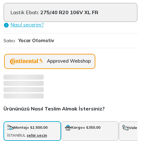
Lastik Ebatı:
275/40 R20 106V XL FR
Nasıl seçerim?
Satıcı:
Yocar Otomotiv
Approved Webshop
Ürününüzü Nasıl Teslim Almak İstersiniz?
Montaj
+ ₺1.500,00
Kargo
+ ₺350,00
Vale
+
İSTANBUL
şehir seçin