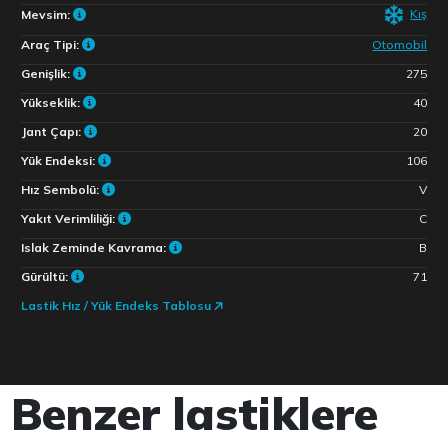
Kış
Mevsim:
Araç Tipi:
Otomobil
Genişlik:
275
Yükseklik:
40
Jant Çapı:
20
Yük Endeksi:
106
Hız Sembolü:
V
Yakıt Verimliliği:
C
Islak Zeminde Kavrama:
B
Gürültü:
71
Lastik Hız / Yük Endeks Tablosu
Benzer lastiklere