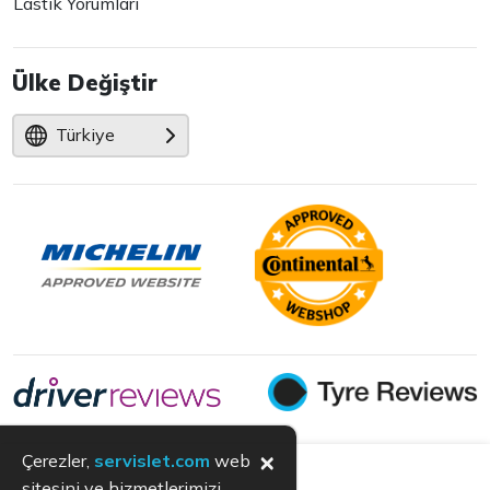
Lastik Yorumları
Ülke Değiştir
Türkiye
×
Çerezler,
servislet.com
web
sitesini ve hizmetlerimizi