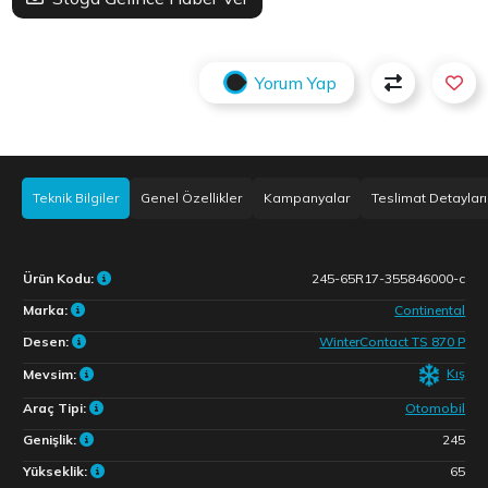
Yorum Yap
Teknik Bilgiler
Genel Özellikler
Kampanyalar
Teslimat Detayları
Ürün Kodu:
245-65R17-355846000-c
Marka:
Continental
Desen:
WinterContact TS 870 P
Kış
Mevsim:
Araç Tipi:
Otomobil
Genişlik:
245
Yükseklik:
65