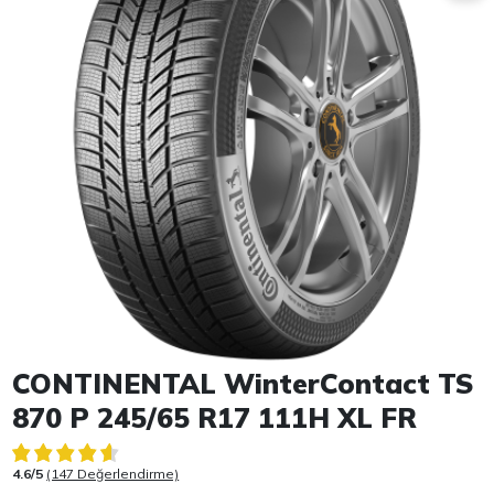
Item 1 of 1
CONTINENTAL WinterContact TS
870 P 245/65 R17 111H XL FR
4.6/5
(147 Değerlendirme)