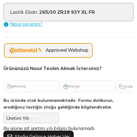
Lastik Ebatı:
265/30 ZR19 93Y XL FR
Nasıl seçerim?
Approved Webshop
Ürününüzü Nasıl Teslim Almak İstersiniz?
Montaj
Kargo
Vale
Bu üründe stok bulunmamaktadır. Formu doldurun,
aradığınız lastiğin stoğu geldiğinde bilgilendirelim.
Üretim Yılı:
-
Bu ürüne ait üretim yılı bilgisi bulunamadı.
Stoğa Gelince Haber Ver