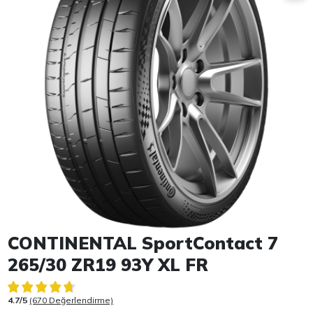
Item 1 of 1
CONTINENTAL SportContact 7
265/30 ZR19 93Y XL FR
4.7/5
(670 Değerlendirme)