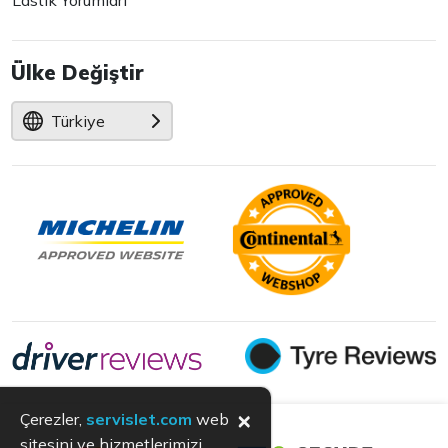
Lastik Yorumları
Ülke Değiştir
Türkiye
×
Çerezler,
servislet.com
web
sitesini ve hizmetlerimizi