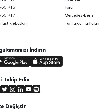
/60 R15
Ford
/50 R17
Mercedes-Benz
lastik ebatları
Tüm araç markaları
gulamamızı İndirin
zi Takip Edin
ke Değiştir