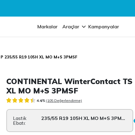
Markalar
Araçlar
Kampanyalar
 P 235/55 R19 105H XL MO M+S 3PMSF
CONTINENTAL WinterContact TS 
XL MO M+S 3PMSF
4.4/5
(105 Değerlendirme)
Lastik
235/55 R19 105H XL MO M+S 3PMSF
Ebatı: