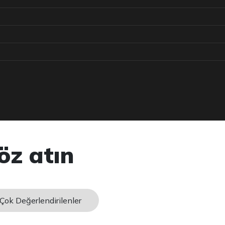
öz atın
Çok Değerlendirilenler