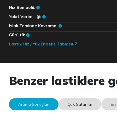
Hız Sembolü:
Yakıt Verimliliği:
Islak Zeminde Kavrama:
Gürültü:
Lastik Hız / Yük Endeks Tablosu
Benzer lastiklere g
Arama Sonuçları
Çok Satanlar
En 