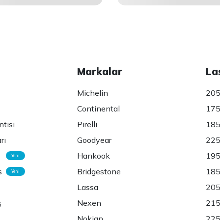
Markalar
La
Michelin
205
Continental
175
ntisi
Pirelli
185
rı
Goodyear
225
Hankook
195
Yeni
s
Bridgestone
185
Yeni
Lassa
205
ş
Nexen
215
Nokian
225