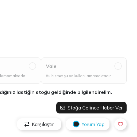
Vale
nılamamaktadır.
Bu hizmet şu an kullanılamamaktadır.
ınız lastiğin stoğu geldiğinde bilgilendirelim.
Stoğa Gelince Haber Ver
Karşılaştır
Yorum Yap