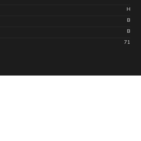
H
B
B
71