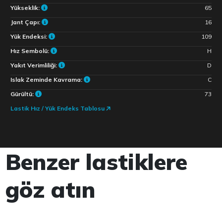
Yükseklik:
65
Jant Çapı:
16
Yük Endeksi:
109
Hız Sembolü:
H
Yakıt Verimliliği:
D
Islak Zeminde Kavrama:
C
Gürültü:
73
Lastik Hız / Yük Endeks Tablosu
Benzer lastiklere
göz atın