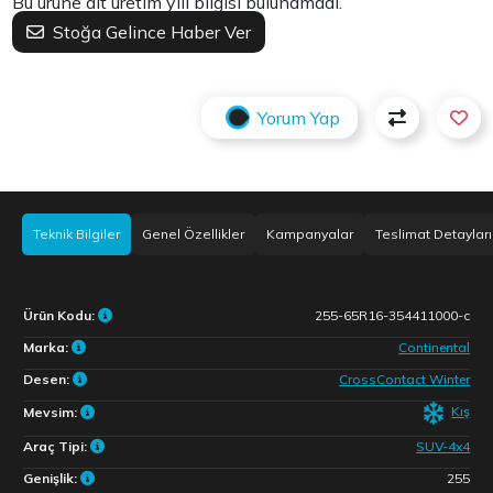
Bu ürüne ait üretim yılı bilgisi bulunamadı.
Stoğa Gelince Haber Ver
Yorum Yap
Teknik Bilgiler
Genel Özellikler
Kampanyalar
Teslimat Detayları
Ürün Kodu:
255-65R16-354411000-c
Marka:
Continental
Desen:
CrossContact Winter
Kış
Mevsim:
Araç Tipi:
SUV-4x4
Genişlik:
255