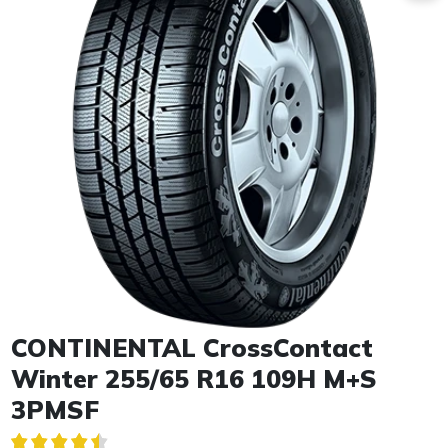
Item 1 of 1
CONTINENTAL CrossContact
Winter 255/65 R16 109H M+S
3PMSF