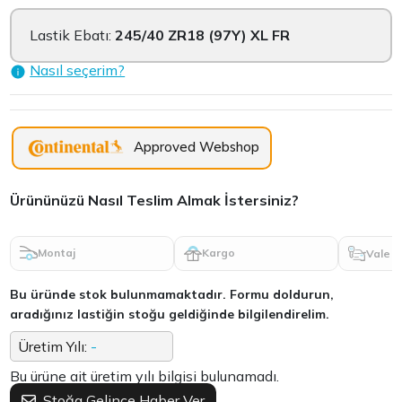
Lastik Ebatı:
245/40 ZR18 (97Y) XL FR
Nasıl seçerim?
Approved Webshop
Ürününüzü Nasıl Teslim Almak İstersiniz?
Montaj
Kargo
Vale
Bu üründe stok bulunmamaktadır. Formu doldurun,
aradığınız lastiğin stoğu geldiğinde bilgilendirelim.
Üretim Yılı:
-
Bu ürüne ait üretim yılı bilgisi bulunamadı.
Stoğa Gelince Haber Ver