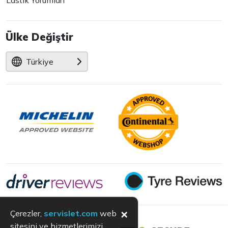
Lastik Yorumları
Ülke Değiştir
Türkiye
×
Çerezler,
servislet.com
web
sitesini ve hizmetlerimizi