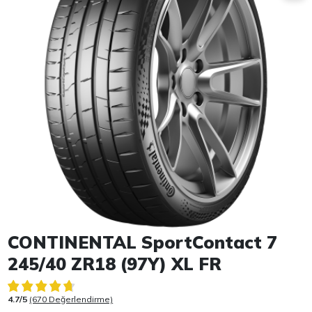
Item 1 of 1
CONTINENTAL SportContact 7
245/40 ZR18 (97Y) XL FR
4.7/5
(670 Değerlendirme)