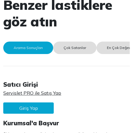
Benzer lastiklere
göz atın
Arama Sonuçları
Çok Satanlar
En Çok Değerle
Satıcı Girişi
Servislet PRO ile Satış Yap
Giriş Yap
Kurumsal'a Başvur