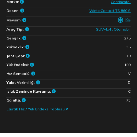
Marka:
Continental
Desen:
WinterContact TS 860 S
Kış
Mevsim:
Araç Tipi:
SUV-4x4
,
Otomobil
Genişlik:
275
Yükseklik:
35
Jant Çapı:
19
Yük Endeksi:
100
Hız Sembolü:
V
Yakıt Verimliliği:
D
Islak Zeminde Kavrama:
C
Gürültü:
73
Lastik Hız / Yük Endeks Tablosu