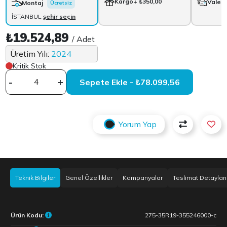
Kargo
+ ₺350,00
Vale
+
Montaj
Ücretsiz
İSTANBUL
şehir seçin
₺19.524,89
/ Adet
Üretim Yılı:
2024
Kritik Stok
-
+
Sepete Ekle - ₺78.099,56
Yorum Yap
Teknik Bilgiler
Genel Özellikler
Kampanyalar
Teslimat Detayları
Ürün Kodu:
275-35R19-355246000-c