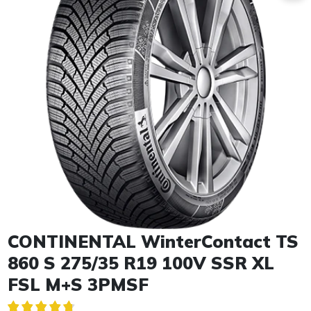
Item 1 of 1
CONTINENTAL WinterContact TS
860 S 275/35 R19 100V SSR XL
FSL M+S 3PMSF