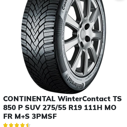
Item 1 of 1
CONTINENTAL WinterContact TS
850 P SUV 275/55 R19 111H MO
FR M+S 3PMSF