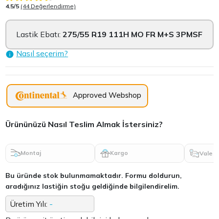
4.5/5
(44 Değerlendirme)
Lastik Ebatı:
275/55 R19 111H MO FR M+S 3PMSF
Nasıl seçerim?
Approved Webshop
Ürününüzü Nasıl Teslim Almak İstersiniz?
Montaj
Kargo
Vale
Bu üründe stok bulunmamaktadır. Formu doldurun,
aradığınız lastiğin stoğu geldiğinde bilgilendirelim.
Üretim Yılı:
-