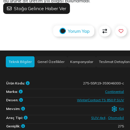
Bu ürüne ait üretim yılı bilgisi bulunamadı.
Stoğa Gelince Haber Ver
Yorum Yap
Teknik Bilgiler
Genel Özellikler
Kampanyalar
Teslimat Detayları
Ürün Kodu:
275-55R19-359046000-c
Marka:
Continental
Desen:
WinterContact TS 850 P SUV
Kış
Mevsim:
Araç Tipi:
SUV-4x4
,
Otomobil
Genişlik:
275