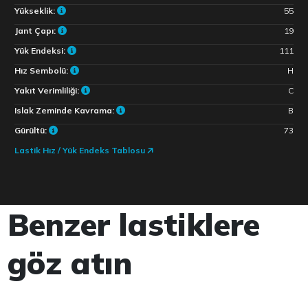
Yükseklik:
55
Jant Çapı:
19
Yük Endeksi:
111
Hız Sembolü:
H
Yakıt Verimliliği:
C
Islak Zeminde Kavrama:
B
Gürültü:
73
Lastik Hız / Yük Endeks Tablosu
Benzer lastiklere
göz atın