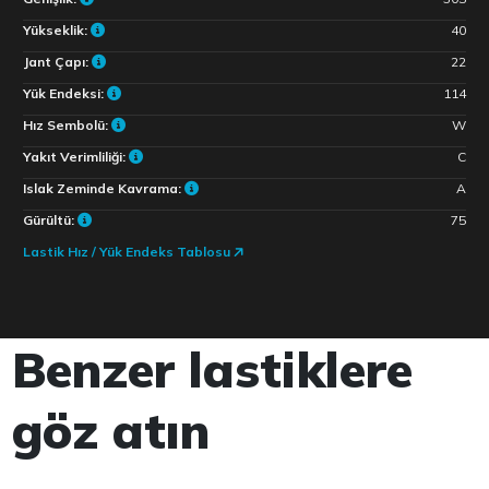
Yükseklik:
40
Jant Çapı:
22
Yük Endeksi:
114
Hız Sembolü:
W
Yakıt Verimliliği:
C
Islak Zeminde Kavrama:
A
Gürültü:
75
Lastik Hız / Yük Endeks Tablosu
Benzer lastiklere
göz atın