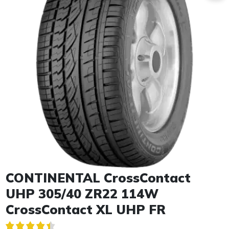
Item 1 of 1
CONTINENTAL CrossContact
UHP 305/40 ZR22 114W
CrossContact XL UHP FR