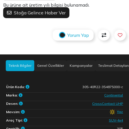
Bu ürüne ait üretim yılı bilgisi bulunamadı.
Stoğa Gelince Haber Ver
Yorum Yap
Teknik Bilgiler
Genel Özellikler
Kampanyalar
Teslimat Detayları
Ürün Kodu:
305-40R22-354875000-c
Marka:
Continental
Desen:
CrossContact UHP
Yaz
Mevsim:
Araç Tipi:
SUV-4x4
Genişlik:
305