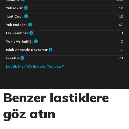
Yükseklik:
50
Jant Çapı:
19
Yük Endeksi:
107
Hız Sembolü:
H
Yakıt Verimliliği:
C
Islak Zeminde Kavrama:
C
Gürültü:
73
Lastik Hız / Yük Endeks Tablosu
Benzer lastiklere
göz atın