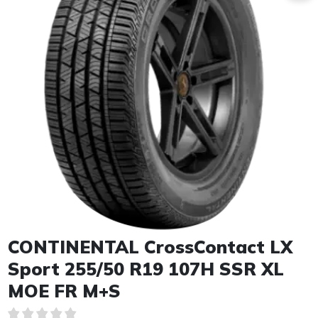
Item 1 of 1
CONTINENTAL CrossContact LX
Sport 255/50 R19 107H SSR XL
MOE FR M+S