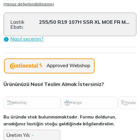
(Henüz değerlendirilmemiş)
Lastik
255/50 R19 107H SSR XL MOE FR M+S
Ebatı:
Nasıl seçerim?
Approved Webshop
Ürününüzü Nasıl Teslim Almak İstersiniz?
Montaj
Kargo
Vale
Bu üründe stok bulunmamaktadır. Formu doldurun,
aradığınız lastiğin stoğu geldiğinde bilgilendirelim.
Üretim Yılı:
-