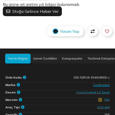
Bu ürüne ait üretim yılı bilgisi bulunamadı.
Stoğa Gelince Haber Ver
Yorum Yap
Teknik Bilgiler
Genel Özellikler
Kampanyalar
Teslimat Detayları
Ürün Kodu:
255-50R19-354918000-c
Marka:
Continental
Desen:
CrossContact LX Sport
Yaz
Mevsim:
Araç Tipi:
SUV-4x4
Genişlik:
255